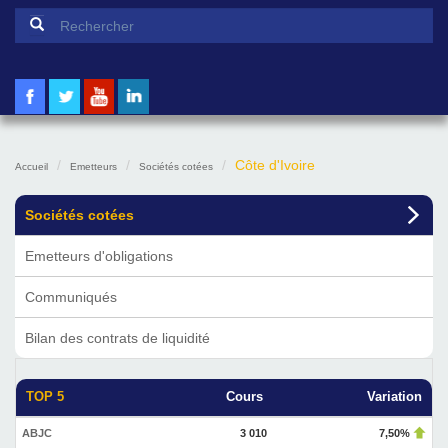
Formulaire de recherche
Rechercher
Côte d'Ivoire
Accueil
Emetteurs
Sociétés cotées
Sociétés cotées
Emetteurs d'obligations
Communiqués
Bilan des contrats de liquidité
TOP 5
Cours
Variation
ABJC
3 010
7,50%