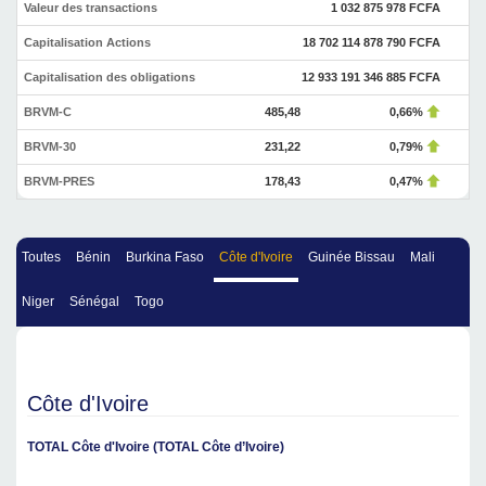
Valeur des transactions
1 032 875 978 FCFA
Capitalisation Actions
18 702 114 878 790 FCFA
Capitalisation des obligations
12 933 191 346 885 FCFA
BRVM-C
485,48
0,66%
BRVM-30
231,22
0,79%
BRVM-PRES
178,43
0,47%
Toutes
Bénin
Burkina Faso
Côte d'Ivoire
Guinée Bissau
Mali
Niger
Sénégal
Togo
Côte d'Ivoire
TOTAL Côte d'Ivoire (TOTAL Côte d’Ivoire)