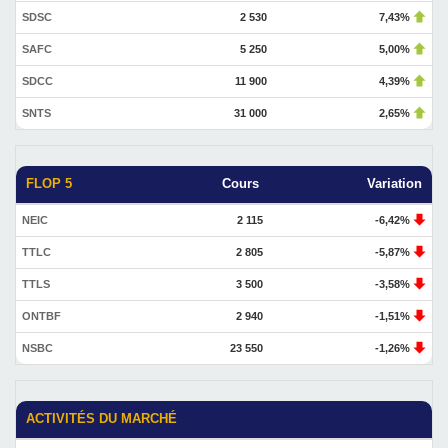
SDSC
2 530
7,43%
SAFC
5 250
5,00%
SDCC
11 900
4,39%
SNTS
31 000
2,65%
FLOP 5
Cours
Variation
NEIC
2 115
-6,42%
TTLC
2 805
-5,87%
TTLS
3 500
-3,58%
ONTBF
2 940
-1,51%
NSBC
23 550
-1,26%
ACTIVITÉS DU MARCHÉ