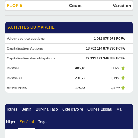
FLOP 5
Cours
Variation
ACTIVITÉS DU MARCHÉ
Valeur des transactions
1 032 875 978 FCFA
Capitalisation Actions
18 702 114 878 790 FCFA
Capitalisation des obligations
12 933 191 346 885 FCFA
BRVM-C
485,48
0,66%
BRVM-30
231,22
0,79%
BRVM-PRES
178,43
0,47%
Toutes
Bénin
Burkina Faso
Côte d'Ivoire
Guinée Bissau
Mali
Niger
Sénégal
Togo