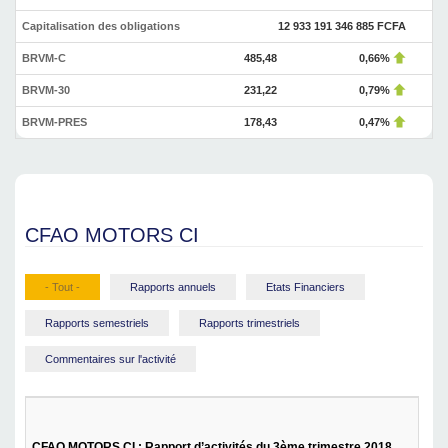
Capitalisation des obligations
12 933 191 346 885 FCFA
BRVM-C
485,48
0,66%
BRVM-30
231,22
0,79%
BRVM-PRES
178,43
0,47%
CFAO MOTORS CI
- Tout -
Rapports annuels
Etats Financiers
Rapports semestriels
Rapports trimestriels
Commentaires sur l'activité
CFAO MOTORS CI : Rapport d’activités du 3ème trimestre 2018