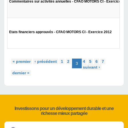
Commentaires sur activités annuelles - CFAO MOTORS CI - Exercice 201
Etats financiers approuvés - CFAO MOTORS CI - Exercice 2012
« premier
‹ précédent
1
2
4
5
6
7
3
suivant ›
dernier »
Investissons pour un développement durable et une
richesse mieux partagée