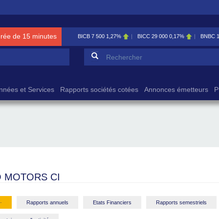
érée de 15 minutes
BICB
7 500
1,27%
BICC
29 000
0,17%
BNBC
Formulaire de reche
Rechercher
nnées et Services
Rapports sociétés cotées
Annonces émetteurs
P
 MOTORS CI
-
Rapports annuels
Etats Financiers
Rapports semestriels