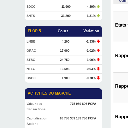
Commen
SDCC
11 900
4,39%
SNTS
31 200
3,31%
Etats
FLOP 5
Cours
Variation
LNBB
4 200
-2,33%
ORAC
17 000
-1,02%
Rappo
STBC
24 750
-1,00%
NTLC
16 595
-0,93%
BNBC
1 900
-0,78%
Rappo
ACTIVITÉS DU MARCHÉ
Valeur des
775 939 806 FCFA
transactions
Rappo
Capitalisation
18 758 389 153 750 FCFA
Actions