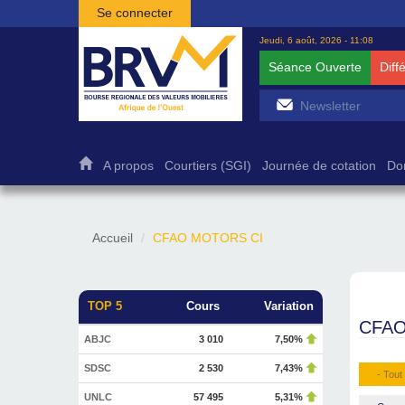
Aller au contenu principal
Se connecter
Jeudi, 6 août, 2026 - 11:08
Séance Ouverte
Diff
A propos
Courtiers (SGI)
Journée de cotation
Do
Accueil
CFAO MOTORS CI
TOP 5
Cours
Variation
CFAO
ABJC
3 010
7,50%
SDSC
2 530
7,43%
- Tout 
UNLC
57 495
5,31%