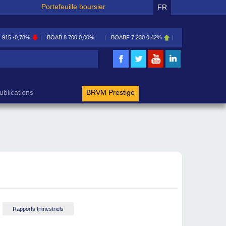
Portefeuille boursier
FR
1 915
-0,78%
BOAB
8 700
0,00%
BOABF
7 230
0,42%
BOAC
11 600
0,00
rche
ublications
BRVM Prestige
Rapports trimestriels