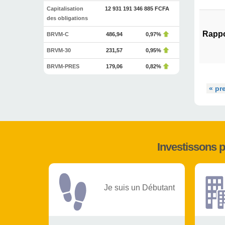
Capitalisation
12 931 191 346 885 FCFA
des obligations
Rappo
BRVM-C
486,94
0,97%
BRVM-30
231,57
0,95%
BRVM-PRES
179,06
0,82%
« pr
Investissons 
Je suis un Débutant