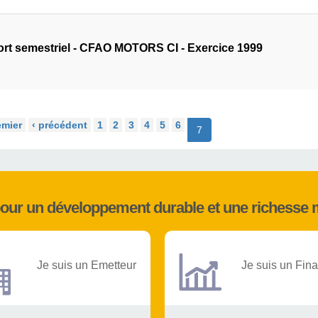
rt semestriel - CFAO MOTORS CI - Exercice 1999
emier
‹ précédent
1
2
3
4
5
6
7
pour un développement durable et une richesse 
Je suis un Emetteur
Je suis un Fina