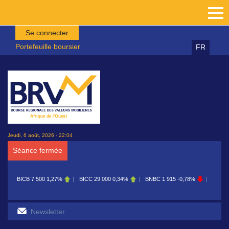
Aller au contenu principal
Se connecter
Portefeuille boursier
FR
Jeudi, 6 août, 2026 - 22:04
Séance fermée
BICB
7 500
1,27%
BICC
29 000
0,34%
BNBC
1 915
-0,78%
BOAB
8 700