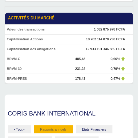
ACTIVITÉS DU MARCHÉ
Valeur des transactions
1 032 875 978 FCFA
Capitalisation Actions
18 702 114 878 790 FCFA
Capitalisation des obligations
12 933 191 346 885 FCFA
BRVM-C
485,48
0,66%
BRVM-30
231,22
0,79%
BRVM-PRES
178,43
0,47%
CORIS BANK INTERNATIONAL
- Tout -
Rapports annuels
Etats Financiers