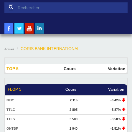
Formulaire de recherche
Rechercher
CORIS BANK INTERNATIONAL
Accueil
TOP 5
Cours
Variation
FLOP 5
Cours
Variation
NEIC
2 115
-6,42%
TTLC
2 805
-5,87%
TTLS
3 500
-3,58%
ONTBF
2 940
-1,51%