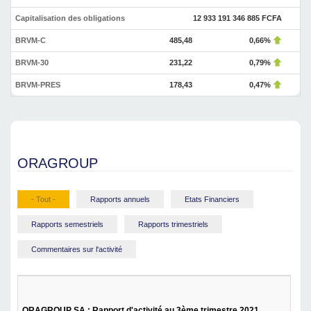
Capitalisation des obligations
12 933 191 346 885 FCFA
BRVM-C
485,48
0,66%
BRVM-30
231,22
0,79%
BRVM-PRES
178,43
0,47%
ORAGROUP
- Tout -
Rapports annuels
Etats Financiers
Rapports semestriels
Rapports trimestriels
Commentaires sur l'activité
ORAGROUP SA : Rapport d'activité au 3ème trimestre 2021