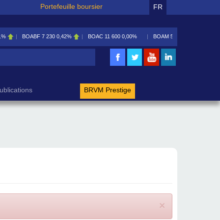
Portefeuille boursier
FR
1%
BOABF
7 230
0,42%
BOAC
11 600
0,00%
BOAM
5 585
0,09%
rche
ublications
BRVM Prestige
×