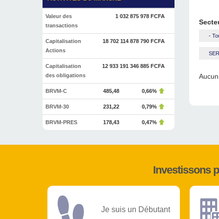
Valeur des
1 032 875 978 FCFA
Secte
transactions
- To
Capitalisation
18 702 114 878 790 FCFA
Actions
SER
Capitalisation
12 933 191 346 885 FCFA
des obligations
Aucun 
BRVM-C
485,48
0,66%
BRVM-30
231,22
0,79%
BRVM-PRES
178,43
0,47%
Investissons 
Je suis un Débutant