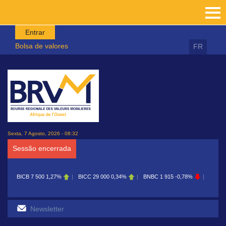
Passar para o conteúdo principal
Entrar
Bolsa de valores
FR
Sexta, 7 Agosto, 2026 - 08:32
Sessão encerrada
BICB
7 500
1,27%
BICC
29 000
0,34%
BNBC
1 915
-0,78%
BOAB