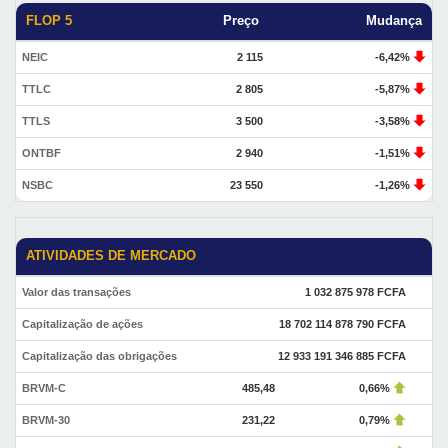
FLOP 5
Preço
Mudança
NEIC
2 115
-6,42%
TTLC
2 805
-5,87%
TTLS
3 500
-3,58%
ONTBF
2 940
-1,51%
NSBC
23 550
-1,26%
ATIVIDADES DE MERCADO
Valor das transações
1 032 875 978 FCFA
Capitalização de ações
18 702 114 878 790 FCFA
Capitalização das obrigações
12 933 191 346 885 FCFA
BRVM-C
485,48
0,66%
BRVM-30
231,22
0,79%