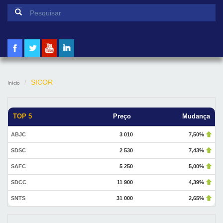
Formulário de pesquisa
Pesquisar
SICOR
Início
TOP 5
Preço
Mudança
ABJC
3 010
7,50%
SDSC
2 530
7,43%
SAFC
5 250
5,00%
SDCC
11 900
4,39%
SNTS
31 000
2,65%