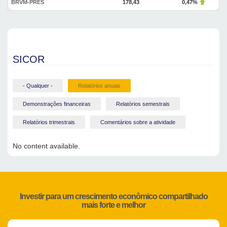
BRVM-PRES
178,43
0,47%
SICOR
- Qualquer -
Relatórios anuais
Demonstrações financeiras
Relatórios semestrais
Relatórios trimestrais
Comentários sobre a atividade
No content available.
Investir para um crescimento econômico compartilhado
mais forte e melhor