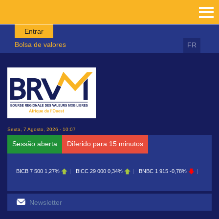
Passar para o conteúdo principal
Entrar
Bolsa de valores
FR
Sexta, 7 Agosto, 2026 - 10:07
Sessão aberta
Diferido para 15 minutos
BICB
7 500
1,27%
BICC
29 000
0,34%
BNBC
1 915
-0,78%
BOAB