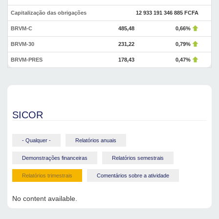
Capitalização das obrigações
12 933 191 346 885 FCFA
BRVM-C
485,48
0,66%
BRVM-30
231,22
0,79%
BRVM-PRES
178,43
0,47%
SICOR
- Qualquer -
Relatórios anuais
Demonstrações financeiras
Relatórios semestrais
Relatórios trimestrais
Comentários sobre a atividade
No content available.