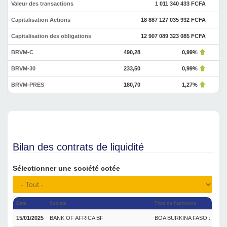
Valeur des transactions
1 011 340 433 FCFA
Capitalisation Actions
18 887 127 035 932 FCFA
Capitalisation des obligations
12 907 089 323 085 FCFA
BRVM-C
490,28
0,99%
BRVM-30
233,50
0,99%
BRVM-PRES
180,70
1,27%
Bilan des contrats de liquidité
Sélectionner une société cotée
Date
Société
Titre de l'annonce
15/01/2025
BANK OF AFRICA BF
BOA BURKINA FASO : Bilan sem