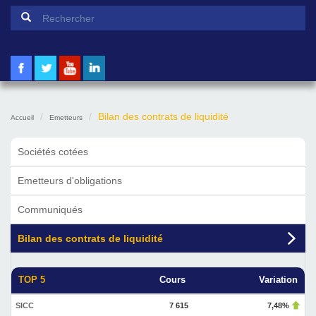
Formulaire de recherche
Rechercher
Bilan des contrats de liquidité
Accueil
Emetteurs
Sociétés cotées
Emetteurs d'obligations
Communiqués
Bilan des contrats de liquidité
TOP 5
Cours
Variation
SICC
7 615
7,48%