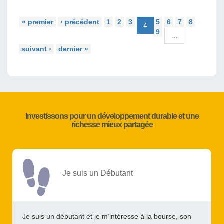
« premier
‹ précédent
1
2
3
5
6
7
8
4
9
…
suivant ›
dernier »
Investissons pour un développement durable et une
richesse mieux partagée
Je suis un Débutant
Je suis un débutant et je m’intéresse à la bourse, son