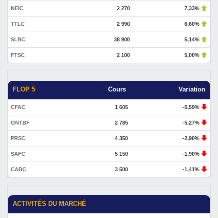
NEIC
2 270
7,33%
TTLC
2 990
6,60%
SLBC
38 900
5,14%
FTSC
2 100
5,00%
FLOP 5
Cours
Variation
CFAC
1 605
-5,59%
ONTBF
2 785
-5,27%
PRSC
4 350
-2,90%
SAFC
5 150
-1,90%
CABC
3 500
-1,41%
ACTIVITÉS DU MARCHÉ