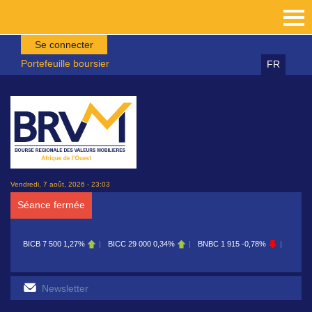
Aller au contenu principal
Se connecter
Portefeuille boursier
FR
Vendredi, 7 août, 2026 - 23:03
Séance fermée
BICB
7 500
1,27%
BICC
29 000
0,34%
BNBC
1 915
-0,78%
BOAB