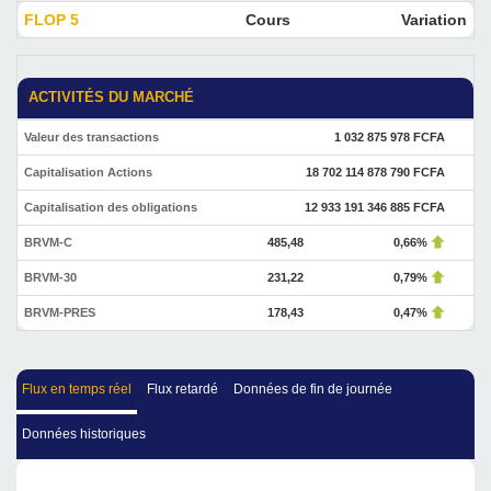
FLOP 5
Cours
Variation
ACTIVITÉS DU MARCHÉ
Valeur des transactions
1 032 875 978 FCFA
Capitalisation Actions
18 702 114 878 790 FCFA
Capitalisation des obligations
12 933 191 346 885 FCFA
BRVM-C
485,48
0,66%
BRVM-30
231,22
0,79%
BRVM-PRES
178,43
0,47%
Flux en temps réel
Flux retardé
Données de fin de journée
Données historiques