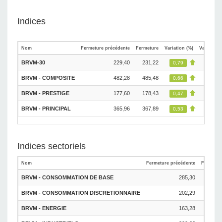
Indices
Nom
Fermeture précédente
Fermeture
Variation (%)
Variation
BRVM-30
229,40
231,22
0,79
BRVM - COMPOSITE
482,28
485,48
0,66
BRVM - PRESTIGE
177,60
178,43
0,47
BRVM - PRINCIPAL
365,96
367,89
0,53
Indices sectoriels
Nom
Fermeture précédente
Fermetur
BRVM - CONSOMMATION DE BASE
285,30
285,0
BRVM - CONSOMMATION DISCRETIONNAIRE
202,29
203,1
BRVM - ENERGIE
163,28
158,9