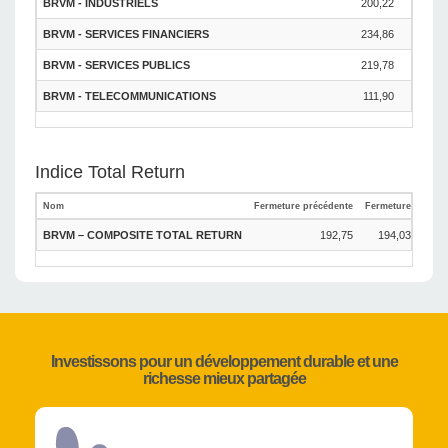
BRVM - INDUSTRIELS
200,22
207,7
BRVM - SERVICES FINANCIERS
234,86
236,1
BRVM - SERVICES PUBLICS
219,78
223,0
BRVM - TELECOMMUNICATIONS
111,90
113,3
Indice Total Return
Nom
Fermeture précédente
Fermeture
Varia
BRVM – COMPOSITE TOTAL RETURN
192,75
194,03
0
Investissons pour un développement durable et une
richesse mieux partagée