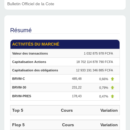
Bulletin Officiel de la Cote
Résumé
ACTIVITÉS DU MARCHÉ
Valeur des transactions
1 032 875 978 FCFA
Capitalisation Actions
18 702 114 878 790 FCFA
Capitalisation des obligations
12 933 191 346 885 FCFA
BRVM-C
485,48
0,66%
BRVM-30
231,22
0,79%
BRVM-PRES
178,43
0,47%
Top 5
Cours
Variation
Flop 5
Cours
Variation