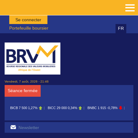
Aller au contenu principal
Se connecter
Portefeuille boursier
FR
Vendredi, 7 août, 2026 - 21:46
Séance fermée
BICC
29 000
0,34%
BNBC
1 915
-0,78%
BOAB
8 700
0,11%
BOABF