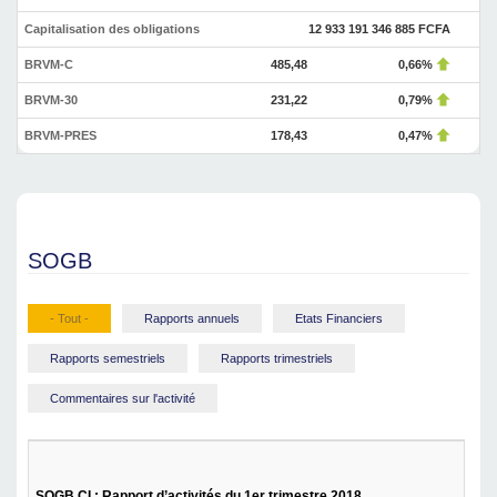
Capitalisation des obligations
12 933 191 346 885 FCFA
BRVM-C
485,48
0,66%
BRVM-30
231,22
0,79%
BRVM-PRES
178,43
0,47%
SOGB
- Tout -
Rapports annuels
Etats Financiers
Rapports semestriels
Rapports trimestriels
Commentaires sur l'activité
SOGB CI : Rapport d’activités du 1er trimestre 2018