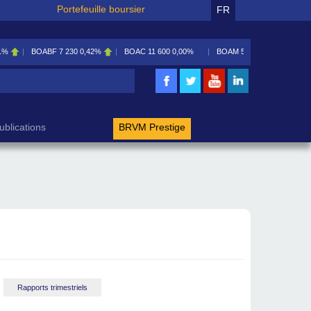
Portefeuille boursier
FR
,42%
BOAC
11 600
0,00%
BOAM
5 585
0,09%
BOAN
5 195
2,46%
rche
ublications
BRVM Prestige
Rapports trimestriels