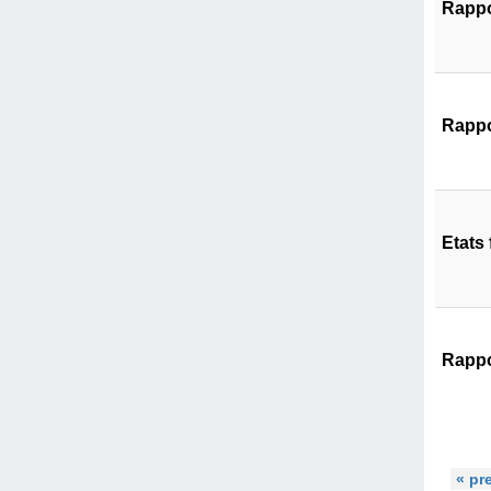
Rappo
Rappo
Etats
Rappo
« pr