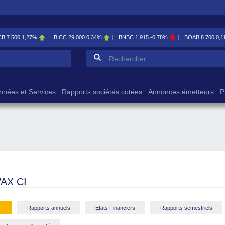
CC
29 000
0,34%
BNBC
1 915
-0,78%
BOAB
8 700
0,11%
BOABF
7 230
0
Formulaire de reche
Rechercher
nnées et Services
Rapports sociétés cotées
Annonces émetteurs
P
AX CI
-
Rapports annuels
Etats Financiers
Rapports semestriels