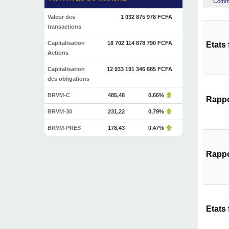
Commen
Valeur des
1 032 875 978 FCFA
transactions
Capitalisation
18 702 114 878 790 FCFA
Etats
Actions
Capitalisation
12 933 191 346 885 FCFA
des obligations
BRVM-C
485,48
0,66%
Rappo
BRVM-30
231,22
0,79%
BRVM-PRES
178,43
0,47%
Rappo
Etats