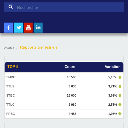
Formulaire de recherche
Rechercher
Rapports trimestriels
Accueil
TOP 5
Cours
Variation
SMBC
16 500
5,10%
TTLS
3 630
3,71%
STBC
25 000
3,69%
TTLC
2 980
2,58%
PRSC
4 485
1,93%