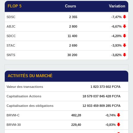
FLOP 5
Cours
Variation
SDSC
2 355
-7,47%
ABJC
2 800
-6,67%
SDCC
11 400
-4,20%
STAC
2 690
-3,93%
SNTS
30 200
-3,82%
ACTIVITÉS DU MARCHÉ
Valeur des transactions
1 823 373 602 FCFA
Capitalisation Actions
18 579 037 845 428 FCFA
Capitalisation des obligations
12 933 459 809 285 FCFA
BRVM-C
482,28
-0,74%
BRVM-30
229,40
-0,83%