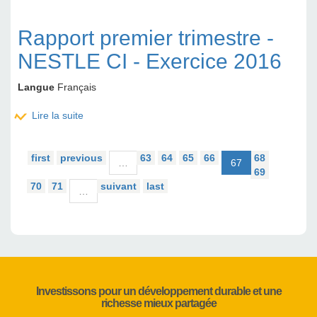
2016
Rapport premier trimestre -
NESTLE CI - Exercice 2016
Langue
Français
Lire la suite
de Rapport premier trimestre - NESTLE CI -
Exercice 2016
first
previous
63
64
65
66
68
…
67
69
70
71
suivant
last
…
Investissons pour un développement durable et une
richesse mieux partagée