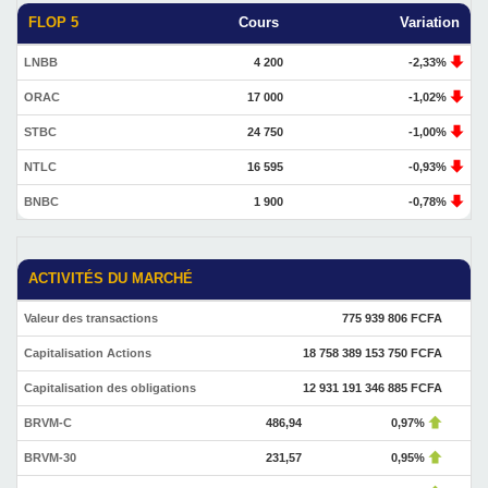
FLOP 5
Cours
Variation
LNBB
4 200
-2,33%
ORAC
17 000
-1,02%
STBC
24 750
-1,00%
NTLC
16 595
-0,93%
BNBC
1 900
-0,78%
ACTIVITÉS DU MARCHÉ
Valeur des transactions
775 939 806 FCFA
Capitalisation Actions
18 758 389 153 750 FCFA
Capitalisation des obligations
12 931 191 346 885 FCFA
BRVM-C
486,94
0,97%
BRVM-30
231,57
0,95%