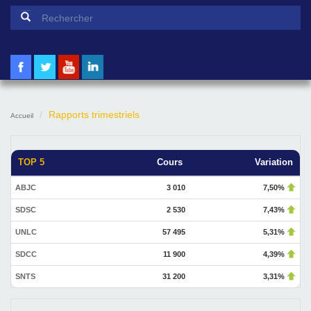
Formulaire de recherche
Rechercher
Rapports trimestriels
Accueil
TOP 5
Cours
Variation
ABJC
3 010
7,50%
SDSC
2 530
7,43%
UNLC
57 495
5,31%
SDCC
11 900
4,39%
SNTS
31 200
3,31%