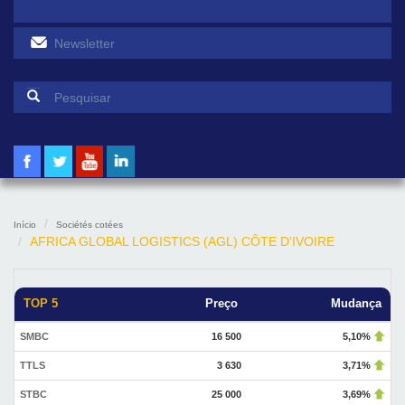
Formulário de pesquisa
Pesquisar
Início
Sociétés cotées
AFRICA GLOBAL LOGISTICS (AGL) CÔTE D'IVOIRE
TOP 5
Preço
Mudança
SMBC
16 500
5,10%
TTLS
3 630
3,71%
STBC
25 000
3,69%