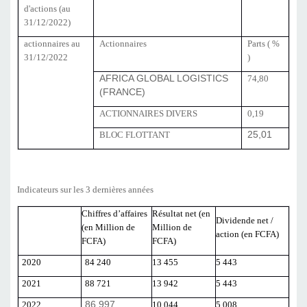
d'actions (au
31/12/2022)
actionnaires au
Actionnaires
Parts ( %
31/12/2022
)
AFRICA GLOBAL LOGISTICS
74,80
(FRANCE)
ACTIONNAIRES DIVERS
0,19
BLOC FLOTTANT
25,01
Indicateurs sur les 3 dernières années
Chiffres d’affaires
Résultat net (en
Dividende net /
(en Million de
Million de
action (en FCFA)
FCFA)
FCFA)
2020
84 240
13 455
5 443
2021
88 721
13 942
5 443
2022
86 997
10 044
5 008