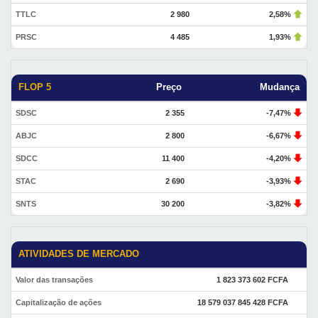
TTLC
2 980
2,58%
PRSC
4 485
1,93%
FLOP 5
Preço
Mudança
SDSC
2 355
-7,47%
ABJC
2 800
-6,67%
SDCC
11 400
-4,20%
STAC
2 690
-3,93%
SNTS
30 200
-3,82%
ATIVIDADES DE MERCADO
Valor das transações
1 823 373 602 FCFA
Capitalização de ações
18 579 037 845 428 FCFA