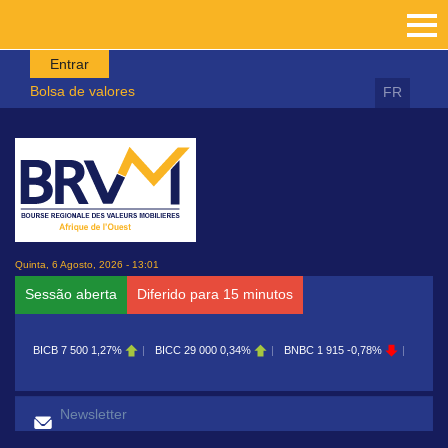
Passar para o conteúdo principal
Entrar
Bolsa de valores
FR
Quinta, 6 Agosto, 2026 - 13:01
Sessão aberta
Diferido para 15 minutos
BICB
7 500
1,27%
BICC
29 000
0,34%
BNBC
1 915
-0,78%
BOAB