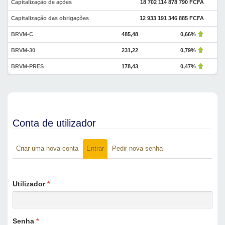
Capitalização de ações
18 702 114 878 790 FCFA
Capitalização das obrigações
12 933 191 346 885 FCFA
BRVM-C
485,48
0,66%
BRVM-30
231,22
0,79%
BRVM-PRES
178,43
0,47%
Conta de utilizador
Criar uma nova conta
Entrar
(separador
Pedir nova senha
Separadores primários
ativo)
Utilizador
*
Senha
*