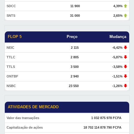
SDCC
11 900
4,39%
SNTS
31 000
2,65%
FLOP 5
Preço
Mudança
NEIC
2 115
-6,42%
TTLC
2 805
-5,87%
TTLS
3 500
-3,58%
ONTBF
2 940
-1,51%
NSBC
23 550
-1,26%
ATIVIDADES DE MERCADO
Valor das transações
1 032 875 978 FCFA
Capitalização de ações
18 702 114 878 790 FCFA