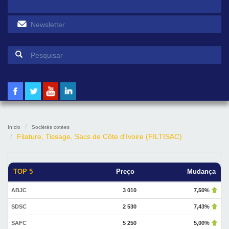
Formulário de pesquisa
Pesquisar
Início
Sociétés cotées
Filature, Tissage, Sacs de Côte d'Ivoire (FILTISAC)
TOP 5
Preço
Mudança
ABJC
3 010
7,50%
SDSC
2 530
7,43%
SAFC
5 250
5,00%