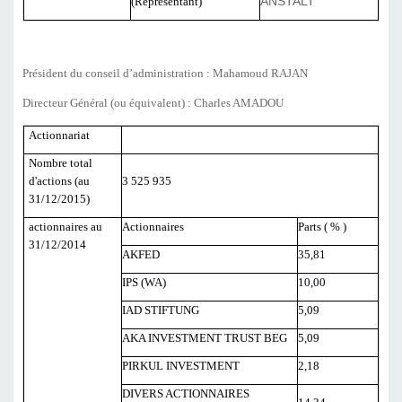
(Représentant)
ANSTALT
Président du conseil d’administration : Mahamoud RAJAN
Directeur Général (ou équivalent) : Charles AMADOU
Actionnariat
Nombre total
d'actions (au
3 525 935
31/12/2015)
actionnaires au
Actionnaires
Parts ( % )
31/12/2014
AKFED
35,81
IPS (WA)
10,00
IAD STIFTUNG
5,09
AKA INVESTMENT TRUST BEG
5,09
PIRKUL INVESTMENT
2,18
DIVERS ACTIONNAIRES