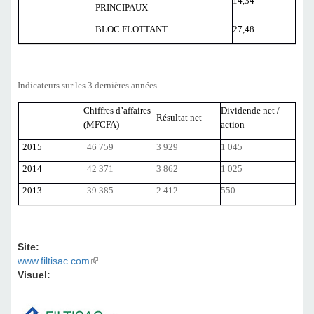
14,34
PRINCIPAUX
BLOC FLOTTANT
27,48
Indicateurs sur les 3 dernières années
Chiffres d’affaires
Dividende net /
Résultat net
(MFCFA)
action
2015
46 759
3 929
1 045
2014
42 371
3 862
1 025
2013
39 385
2 412
550
Site:
www.filtisac.com
(link is external)
Visuel: