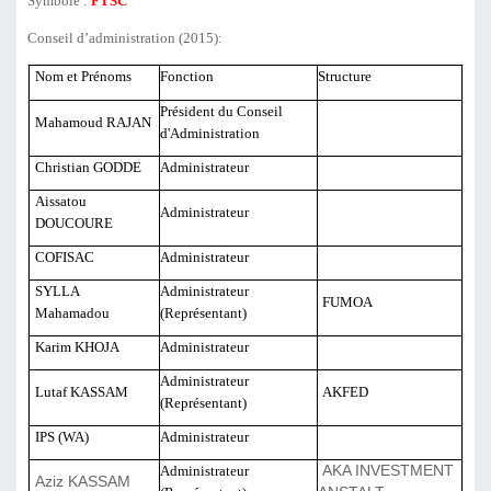
Symbole :
FTSC
Conseil d’administration (2015):
Nom et Prénoms
Fonction
Structure
Président du Conseil
Mahamoud RAJAN
d'Administration
Christian GODDE
Administrateur
Aissatou
Administrateur
DOUCOURE
COFISAC
Administrateur
SYLLA
Administrateur
FUMOA
Mahamadou
(Représentant)
Karim KHOJA
Administrateur
Administrateur
Lutaf KASSAM
AKFED
(Représentant)
IPS (WA)
Administrateur
Administrateur
AKA INVESTMENT
Aziz KASSAM