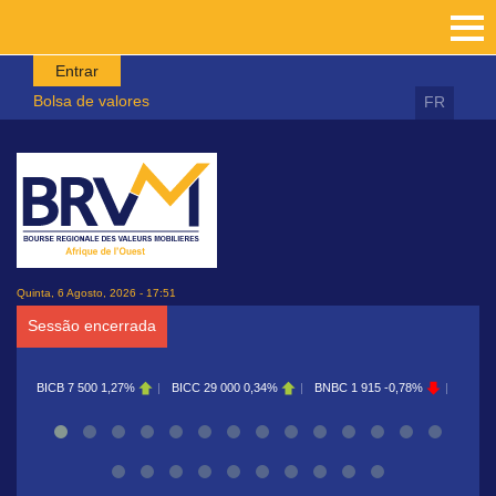
Passar para o conteúdo principal
Entrar
Bolsa de valores
FR
Quinta, 6 Agosto, 2026 - 17:51
Sessão encerrada
BICC
29 000
0,34%
BNBC
1 915
-0,78%
BOAB
8 700
0,11%
BOAB