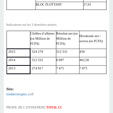
BLOC FLOTTANT
27,01
Indicateurs sur les 3 dernières années
Chiffres d’affaires
Résultat net (en
Dividende net /
(en Million de
Million de
action (en FCFA)
FCFA)
FCFA)
2015
324 279
312 531
450
2014
312 531
6 997
462,50
2013
274 917
7 471
7 875
Site:
totalenergies.ci
(link is external)
PROFIL DE L’ENTREPRISE
TOTAL CI