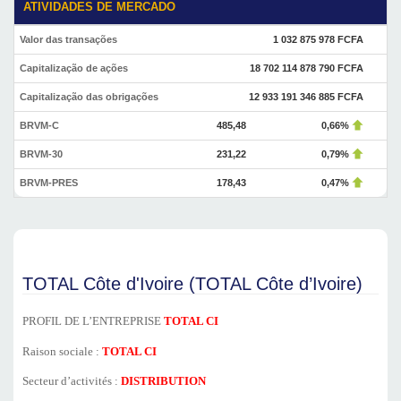
ATIVIDADES DE MERCADO
Valor das transações
1 032 875 978 FCFA
Capitalização de ações
18 702 114 878 790 FCFA
Capitalização das obrigações
12 933 191 346 885 FCFA
BRVM-C
485,48
0,66%
BRVM-30
231,22
0,79%
BRVM-PRES
178,43
0,47%
TOTAL Côte d'Ivoire (TOTAL Côte d’Ivoire)
PROFIL DE L’ENTREPRISE
TOTAL CI
Raison sociale :
TOTAL CI
Secteur d’activités :
DISTRIBUTION