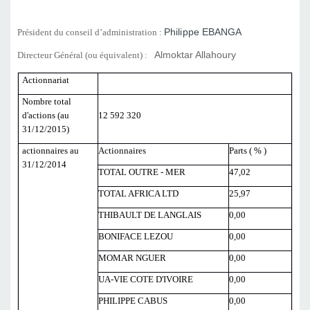
Président du conseil d’administration :
Philippe EBANGA
Directeur Général (ou équivalent) :
Almoktar Allahoury
Actionnariat
Nombre total
d'actions (au
12 592 320
31/12/2015)
actionnaires au
Actionnaires
Parts ( % )
31/12/2014
TOTAL OUTRE - MER
47,02
TOTAL AFRICA LTD
25,97
THIBAULT DE LANGLAIS
0,00
BONIFACE LEZOU
0,00
MOMAR NGUER
0,00
UA-VIE COTE D'IVOIRE
0,00
PHILIPPE CABUS
0,00