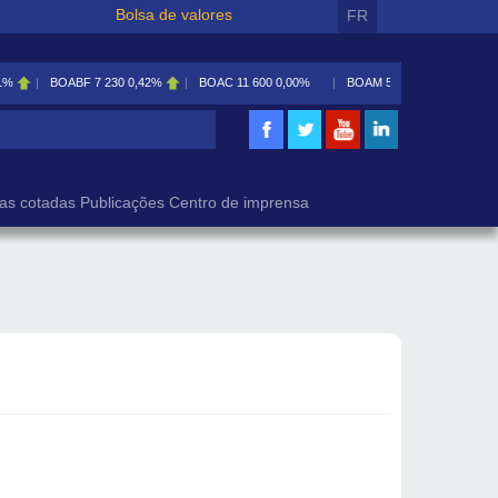
Bolsa de valores
FR
1%
BOABF
7 230
0,42%
BOAC
11 600
0,00%
BOAM
5 585
0,09%
isa
as cotadas
Publicações
Centro de imprensa