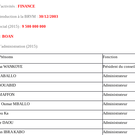
’activités :
FINANCE
ntroduction à la BRVM :
30/12/2003
ocial (2015) :
9 500 000 000
 :
BOAN
’administration (2015):
Prénoms
Fonction
ma WANKOYE
Président du consei
s ABALLO
Administrateur
BOUABID
Administrateur
 MAFFON
Administrateur
 Oumar MBALLO
Administrateur
u Ka
Administrateur
e DAOU
Administrateur
n IBRA KABO
Administrateur