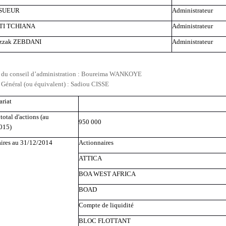
 SUEUR
Administrateur
TTI TCHIANA
Administrateur
azzak ZEBDANI
Administrateur
t du conseil d’administration : Boureima WANKOYE
 Général (ou équivalent) : Sadiou CISSE
riat
otal d'actions (au
950 000
015)
aires au 31/12/2014
Actionnaires
ATTICA
BOA WEST AFRICA
BOAD
Compte de liquidité
BLOC FLOTTANT