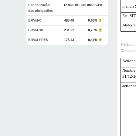
Capitalização
12 933 191 346 885 FCFA
Francis
das obrigações
Fati SI
BRVM-C
485,48
0,66%
Abderr
BRVM-30
231,22
0,79%
BRVM-PRES
178,43
0,47%
Présiden
Directeur
Actionna
Nombre t
31/12/2
actionn