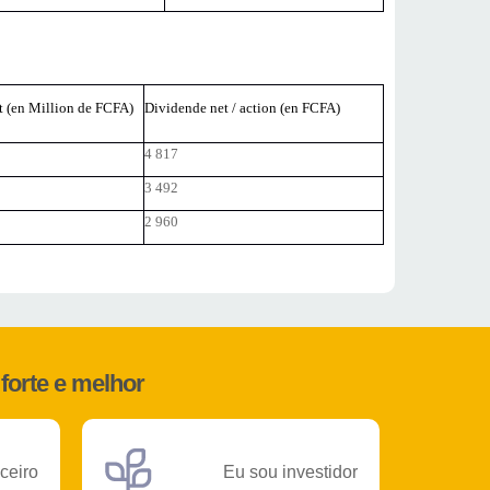
t (en Million de FCFA)
Dividende net / action (en FCFA)
4 817
3 492
2 960
forte e melhor
ceiro
Eu sou investidor