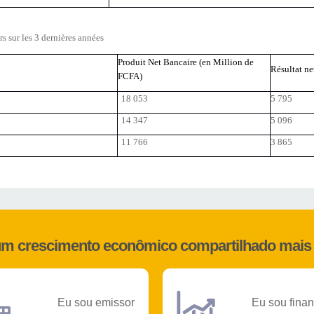
rs sur les 3 dernières années
Produit Net Bancaire (en Million de
Résultat ne
FCFA)
18 053
5 795
14 347
5 096
11 766
3 865
 um crescimento econômico compartilhado mais 
Eu sou emissor
Eu sou finan