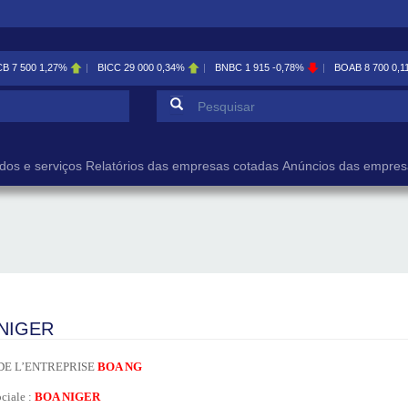
CB
7 500
1,27%
BICC
29 000
0,34%
BNBC
1 915
-0,78%
BOAB
8 700
0,1
Formulário de pesqu
Pesquisar
dos e serviços
Relatórios das empresas cotadas
Anúncios das empres
NIGER
DE L’ENTREPRISE
BOA NG
ciale :
BOA NIGER