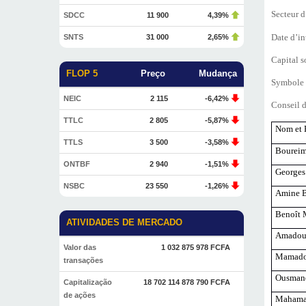
Secteur d
SDCC
11 900
4,39%
Date d’i
SNTS
31 000
2,65%
Capital s
FLOP 5
Preço
Mudança
Symbole
NEIC
2 115
-6,42%
Conseil d
TTLC
2 805
-5,87%
Nom et 
TTLS
3 500
-3,58%
Bourei
ONTBF
2 940
-1,51%
George
NSBC
23 550
-1,26%
Amine 
Benoît
ATIVIDADES DE MERCADO
Amadou
Valor das
1 032 875 978 FCFA
Mamado
transações
Ousman
Capitalização
18 702 114 878 790 FCFA
de ações
Mahama