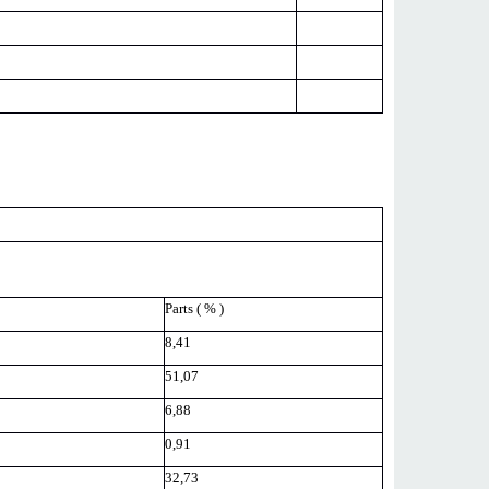
Parts ( % )
8,41
51,07
6,88
0,91
32,73