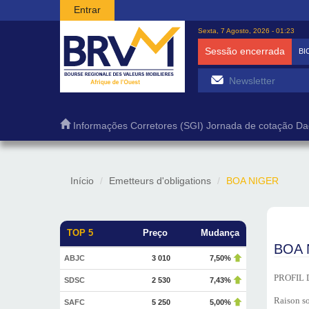
Passar para o conteúdo principal
Entrar
Sexta, 7 Agosto, 2026 - 01:23
Sessão encerrada
BI
Informações
Corretores (SGI)
Jornada de cotação
Da
Início
Emetteurs d'obligations
BOA NIGER
TOP 5
Preço
Mudança
BOA 
ABJC
3 010
7,50%
PROFIL 
SDSC
2 530
7,43%
Raison so
SAFC
5 250
5,00%