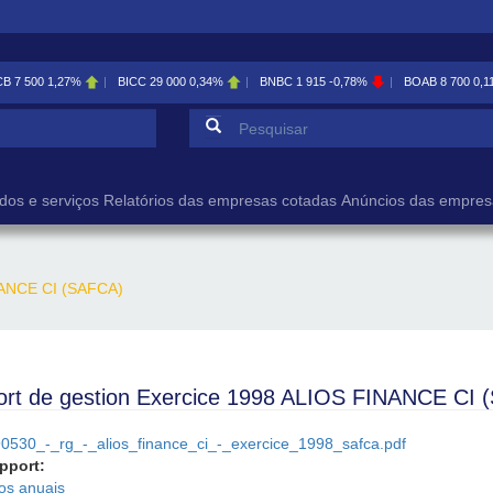
CB
7 500
1,27%
BICC
29 000
0,34%
BNBC
1 915
-0,78%
BOAB
8 700
0,1
Formulário de pesqu
Pesquisar
dos e serviços
Relatórios das empresas cotadas
Anúncios das empres
NANCE CI (SAFCA)
rt de gestion Exercice 1998 ALIOS FINANCE CI 
0530_-_rg_-_alios_finance_ci_-_exercice_1998_safca.pdf
apport:
ios anuais