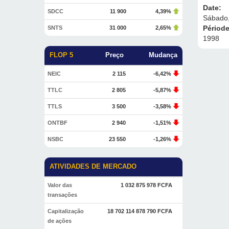
Date:
SDCC
11 900
4,39%
Sábado,
Périod
SNTS
31 000
2,65%
1998
FLOP 5
Preço
Mudança
NEIC
2 115
-6,42%
TTLC
2 805
-5,87%
TTLS
3 500
-3,58%
ONTBF
2 940
-1,51%
NSBC
23 550
-1,26%
ATIVIDADES DE MERCADO
Valor das
1 032 875 978 FCFA
transações
Capitalização
18 702 114 878 790 FCFA
de ações