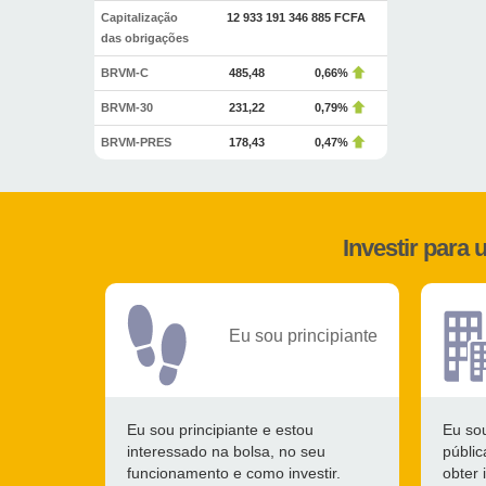
Capitalização
12 933 191 346 885 FCFA
das obrigações
BRVM-C
485,48
0,66%
BRVM-30
231,22
0,79%
BRVM-PRES
178,43
0,47%
Investir para
Eu sou principiante
Eu sou principiante e estou
Eu so
interessado na bolsa, no seu
públi
funcionamento e como investir.
obter