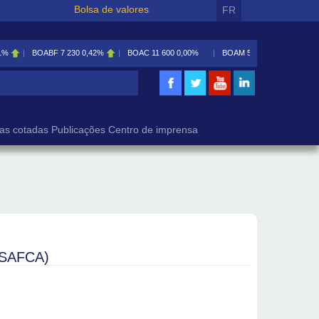
Bolsa de valores
FR
1%
BOABF
7 230
0,42%
BOAC
11 600
0,00%
BOAM
5 585
0,09%
isa
as cotadas
Publicações
Centro de imprensa
(SAFCA)