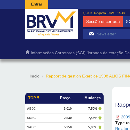
Passar para o conteúdo principal
Entrar
Quinta, 6 Agosto, 2026 - 15:46
Sessão encerrada
BI
Informações
Corretores (SGI)
Jornada de cotação
Da
Início
Rapport de gestion Exercice 1998 ALIOS FI
TOP 5
Preço
Mudança
Rappo
ABJC
3 010
7,50%
2009
SDSC
2 530
7,43%
Type r
SAFC
5 250
5,00%
Relatór