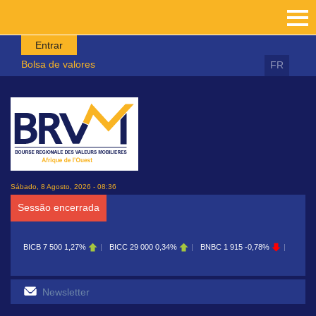
Passar para o conteúdo principal
Entrar
Bolsa de valores
FR
Sábado, 8 Agosto, 2026 - 08:36
Sessão encerrada
BICB
7 500
1,27%
BICC
29 000
0,34%
BNBC
1 915
-0,78%
BOAB