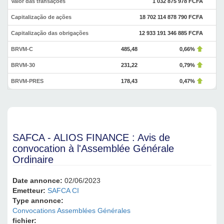
Valor das transações
1 032 875 978 FCFA
Capitalização de ações
18 702 114 878 790 FCFA
Capitalização das obrigações
12 933 191 346 885 FCFA
BRVM-C
485,48
0,66%
BRVM-30
231,22
0,79%
BRVM-PRES
178,43
0,47%
SAFCA - ALIOS FINANCE : Avis de
convocation à l'Assemblée Générale
Ordinaire
Date annonce:
02/06/2023
Emetteur:
SAFCA CI
Type annonce:
Convocations Assemblées Générales
fichier: