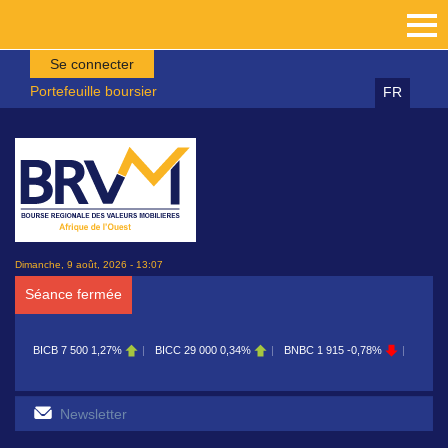
Aller au contenu principal
Se connecter
Portefeuille boursier
FR
Dimanche, 9 août, 2026 - 13:07
Séance fermée
BICB
7 500
1,27%
BICC
29 000
0,34%
BNBC
1 915
-0,78%
BOAB