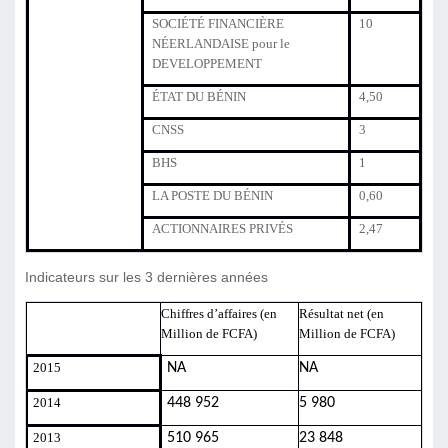
SOCIÉTÉ FINANCIÈRE
10
NÉERLANDAISE pour le
DEVELOPPEMENT
ÉTAT DU BÉNIN
4,50
CNSS
3
BHS
1
LA POSTE DU BÉNIN
0,60
ACTIONNAIRES PRIVÉS
2,47
Indicateurs sur les 3 dernières années
Chiffres d’affaires (en
Résultat net (en
Million de FCFA)
Million de FCFA)
2015
NA
NA
2014
448 952
5 980
2013
510 965
23 848