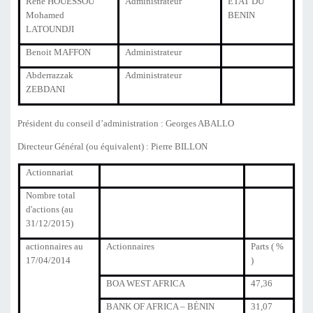
Rene HOUESSOU
Administrateur
ETAT DU
Mohamed
BENIN
LATOUNDJI
Benoit MAFFON
Administrateur
Abderrazzak
Administrateur
ZEBDANI
Président du conseil d’administration : Georges ABALLO
Directeur Général (ou équivalent) : Pierre BILLON
Actionnariat
Nombre total
d'actions (au
31/12/2015)
actionnaires au
Actionnaires
Parts ( %
17/04/2014
)
BOA WEST AFRICA
47,36
BANK OF AFRICA – BÉNIN
31,07