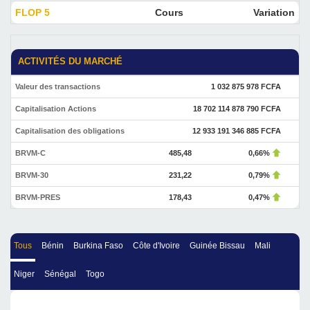
FLOP 5
Cours
Variation
ACTIVITÉS DU MARCHÉ
Valeur des transactions
1 032 875 978 FCFA
Capitalisation Actions
18 702 114 878 790 FCFA
Capitalisation des obligations
12 933 191 346 885 FCFA
BRVM-C
485,48
0,66%
BRVM-30
231,22
0,79%
BRVM-PRES
178,43
0,47%
Tous
Bénin
Burkina Faso
Côte d'Ivoire
Guinée Bissau
Mali
Niger
Sénégal
Togo