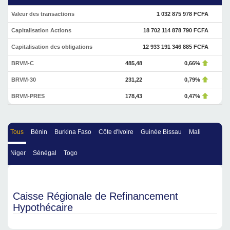
Valeur des transactions
1 032 875 978 FCFA
Capitalisation Actions
18 702 114 878 790 FCFA
Capitalisation des obligations
12 933 191 346 885 FCFA
BRVM-C
485,48
0,66%
BRVM-30
231,22
0,79%
BRVM-PRES
178,43
0,47%
Tous
Bénin
Burkina Faso
Côte d'Ivoire
Guinée Bissau
Mali
Niger
Sénégal
Togo
Caisse Régionale de Refinancement
Hypothécaire