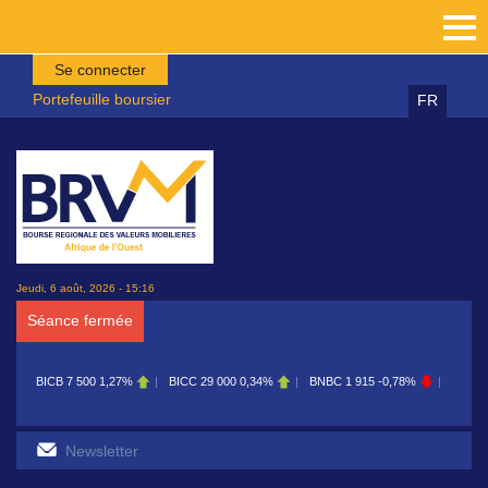
Aller au contenu principal
Se connecter
Portefeuille boursier
FR
Jeudi, 6 août, 2026 - 15:16
Séance fermée
BICB
7 500
1,27%
BICC
29 000
0,34%
BNBC
1 915
-0,78%
BOAB