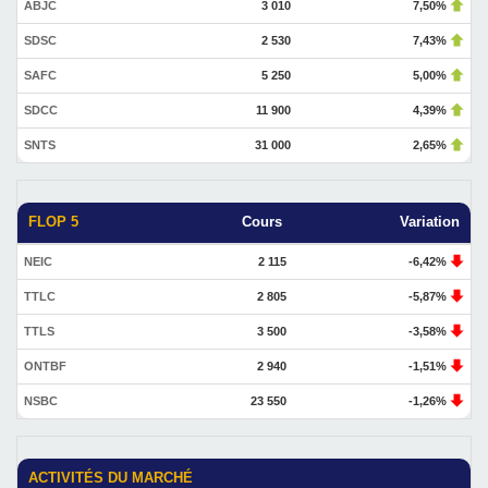
ABJC
3 010
7,50%
SDSC
2 530
7,43%
SAFC
5 250
5,00%
SDCC
11 900
4,39%
SNTS
31 000
2,65%
FLOP 5
Cours
Variation
NEIC
2 115
-6,42%
TTLC
2 805
-5,87%
TTLS
3 500
-3,58%
ONTBF
2 940
-1,51%
NSBC
23 550
-1,26%
ACTIVITÉS DU MARCHÉ