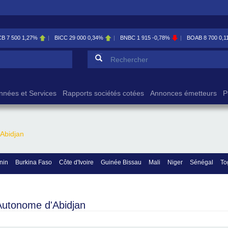
CB
7 500
1,27%
BICC
29 000
0,34%
BNBC
1 915
-0,78%
BOAB
8 700
0,1
Formulaire de reche
Rechercher
nnées et Services
Rapports sociétés cotées
Annonces émetteurs
P
Abidjan
nin
Burkina Faso
Côte d'Ivoire
Guinée Bissau
Mali
Niger
Sénégal
To
Autonome d'Abidjan