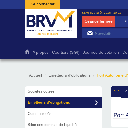
Aller au contenu principal
Se connecter
Samedi, 8 août, 2026 - 10:22
Séance fermée
BI
A propos
Courtiers (SGI)
Journée de cotation
Do
Accueil
Emetteurs d'obligations
Port Autonome d'
Sociétés cotées
Tous
Bé
Emetteurs d'obligations
Communiqués
Port 
Bilan des contrats de liquidité