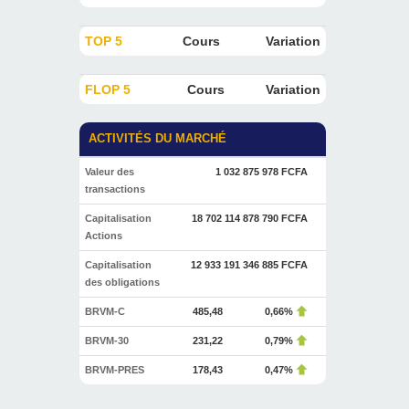
TOP 5
Cours
Variation
FLOP 5
Cours
Variation
ACTIVITÉS DU MARCHÉ
Valeur des
1 032 875 978 FCFA
transactions
Capitalisation
18 702 114 878 790 FCFA
Actions
Capitalisation
12 933 191 346 885 FCFA
des obligations
BRVM-C
485,48
0,66%
BRVM-30
231,22
0,79%
BRVM-PRES
178,43
0,47%