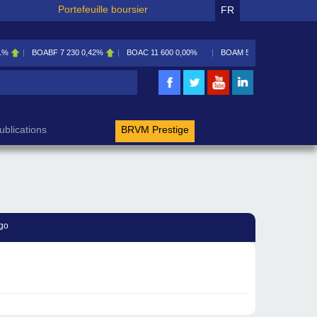
Portefeuille boursier
FR
1%
BOABF
7 230
0,42%
BOAC
11 600
0,00%
BOAM
5 585
0,09%
rche
ublications
BRVM Prestige
go