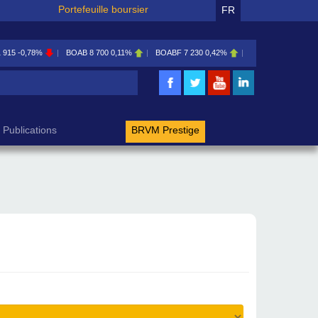
Portefeuille boursier
FR
1 915
-0,78%
BOAB
8 700
0,11%
BOABF
7 230
0,42%
BOAC
11 600
0,00
rche
Publications
BRVM Prestige