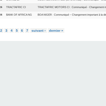
24
TRACTAFRIC CI
TRACTAFRIC MOTORS CI : Communiqué - Changement impo
24
BANK OF AFRICA NG
BOA NIGER : Communiqué – Changement important à la dir
2
3
4
5
6
7
suivant ›
dernier »