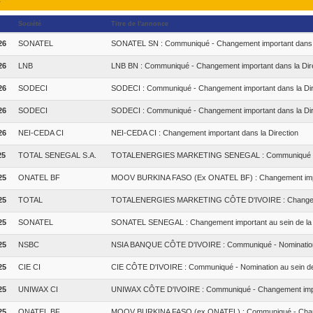
Société
Titre de l'annonce
26
SONATEL
SONATEL SN : Communiqué - Changement important dans l
26
LNB
LNB BN : Communiqué - Changement important dans la Dir
26
SODECI
SODECI : Communiqué - Changement important dans la Dir
26
SODECI
SODECI : Communiqué - Changement important dans la Dir
26
NEI-CEDA CI
NEI-CEDA CI : Changement important dans la Direction
25
TOTAL SENEGAL S.A.
TOTALENERGIES MARKETING SENEGAL : Communiqué - Cha
25
ONATEL BF
MOOV BURKINA FASO (Ex ONATEL BF) : Changement impor
25
TOTAL
TOTALENERGIES MARKETING CÔTE D'IVOIRE : Changement 
25
SONATEL
SONATEL SENEGAL : Changement important au sein de la d
25
NSBC
NSIA BANQUE CÔTE D'IVOIRE : Communiqué - Nomination a
25
CIE CI
CIE CÔTE D'IVOIRE : Communiqué - Nomination au sein de 
25
UNIWAX CI
UNIWAX CÔTE D'IVOIRE : Communiqué - Changement impor
25
ONATEL BF
MOOV BURKINA FASO (ex ONATEL) : Communiqué - Change