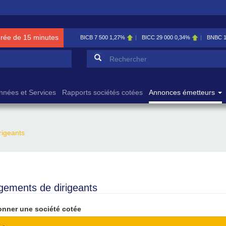
érée de 15 minutes
BICB
7 500
1,27%
BICC
29 000
0,34%
BNBC
Formulaire de reche
Rechercher
nnées et Services
Rapports sociétés cotées
Annonces émetteurs
igeants
ements de dirigeants
onner une société cotée