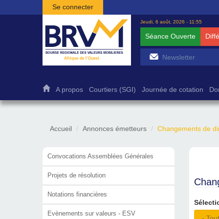
Aller au contenu principal
Se connecter
Jeudi, 6 août, 2026 - 11:55
Séance Ouverte
Diff
A propos
Courtiers (SGI)
Journée de cotation
Do
Accueil
Annonces émetteurs
Changements de dir
Convocations Assemblées Générales
Projets de résolution
Chang
Notations financières
Sélecti
Evènements sur valeurs - ESV