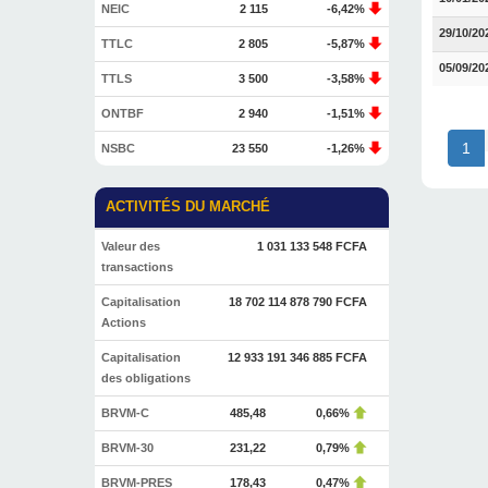
NEIC
2 115
-6,42%
29/10/20
TTLC
2 805
-5,87%
05/09/20
TTLS
3 500
-3,58%
ONTBF
2 940
-1,51%
1
NSBC
23 550
-1,26%
ACTIVITÉS DU MARCHÉ
Valeur des
1 031 133 548 FCFA
transactions
Capitalisation
18 702 114 878 790 FCFA
Actions
Capitalisation
12 933 191 346 885 FCFA
des obligations
BRVM-C
485,48
0,66%
BRVM-30
231,22
0,79%
BRVM-PRES
178,43
0,47%