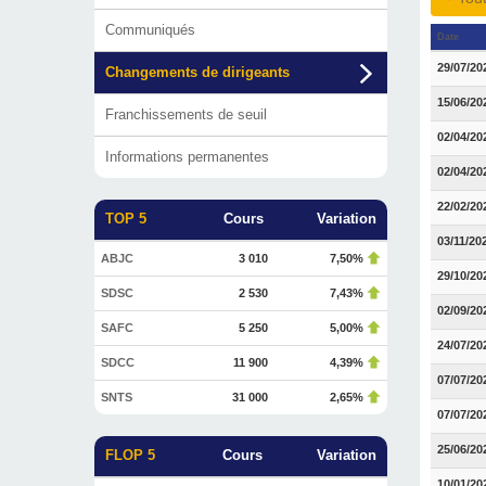
Communiqués
Date
29/07/20
Changements de dirigeants
15/06/20
Franchissements de seuil
02/04/20
Informations permanentes
02/04/20
22/02/20
TOP 5
Cours
Variation
03/11/20
ABJC
3 010
7,50%
29/10/20
SDSC
2 530
7,43%
02/09/20
SAFC
5 250
5,00%
24/07/20
SDCC
11 900
4,39%
07/07/20
SNTS
31 000
2,65%
07/07/20
25/06/20
FLOP 5
Cours
Variation
10/01/20