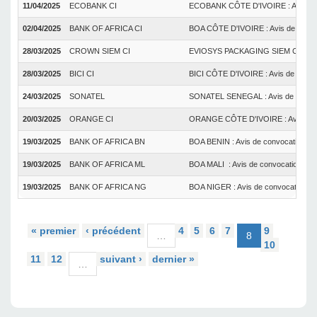
11/04/2025
ECOBANK CI
ECOBANK CÔTE D'IVOIRE : Avis de c
02/04/2025
BANK OF AFRICA CI
BOA CÔTE D'IVOIRE : Avis de convoc
28/03/2025
CROWN SIEM CI
EVIOSYS PACKAGING SIEM CÔTE D'IVO
28/03/2025
BICI CI
BICI CÔTE D'IVOIRE : Avis de convoc
24/03/2025
SONATEL
SONATEL SENEGAL : Avis de convoca
20/03/2025
ORANGE CI
ORANGE CÔTE D'IVOIRE : Avis de co
19/03/2025
BANK OF AFRICA BN
BOA BENIN : Avis de convocation à l
19/03/2025
BANK OF AFRICA ML
BOA MALI : Avis de convocation à l'
19/03/2025
BANK OF AFRICA NG
BOA NIGER : Avis de convocation à 
« premier
‹ précédent
4
5
6
7
9
…
8
10
11
12
suivant ›
dernier »
…