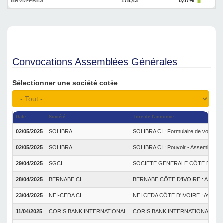
BRVM-PRES
178,43
0,47%
Convocations Assemblées Générales
Sélectionner une société cotée
Date
Société
Titre de l'annonce
02/05/2025
SOLIBRA
SOLIBRA CI : Formulaire de vote pa
02/05/2025
SOLIBRA
SOLIBRA CI : Pouvoir - Assemblée G
29/04/2025
SGCI
SOCIETE GENERALE CÔTE D'IVOIRE : 
28/04/2025
BERNABE CI
BERNABE CÔTE D'IVOIRE : Avis de c
23/04/2025
NEI-CEDA CI
NEI CEDA CÔTE D'IVOIRE : Avis de c
11/04/2025
CORIS BANK INTERNATIONAL
CORIS BANK INTERNATIONAL BURKINA