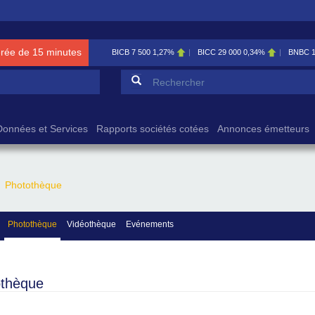
érée de 15 minutes
BICB
7 500
1,27%
BICC
29 000
0,34%
BNBC
Formulaire de reche
Rechercher
Données et Services
Rapports sociétés cotées
Annonces émetteurs
Photothèque
Photothèque
Vidéothèque
Evénements
othèque