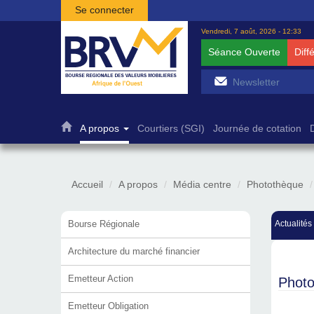
Aller au contenu principal
Se connecter
Vendredi, 7 août, 2026 - 12:33
Séance Ouverte
Diff
A propos
Courtiers (SGI)
Journée de cotation
Accueil
A propos
Média centre
Photothèque
Bourse Régionale
Actualités
Architecture du marché financier
Emetteur Action
Phot
Emetteur Obligation