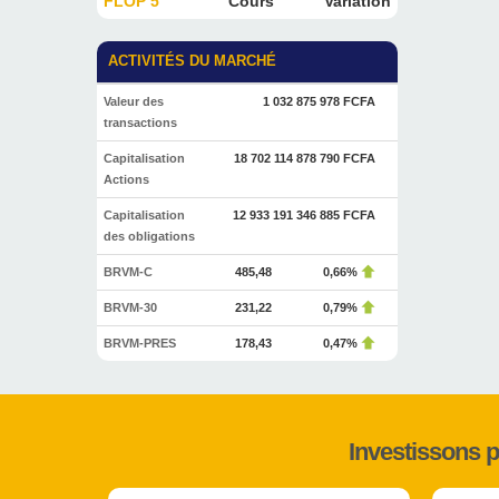
FLOP 5
Cours
Variation
ACTIVITÉS DU MARCHÉ
Valeur des
1 032 875 978 FCFA
transactions
Capitalisation
18 702 114 878 790 FCFA
Actions
Capitalisation
12 933 191 346 885 FCFA
des obligations
BRVM-C
485,48
0,66%
BRVM-30
231,22
0,79%
BRVM-PRES
178,43
0,47%
Investissons 