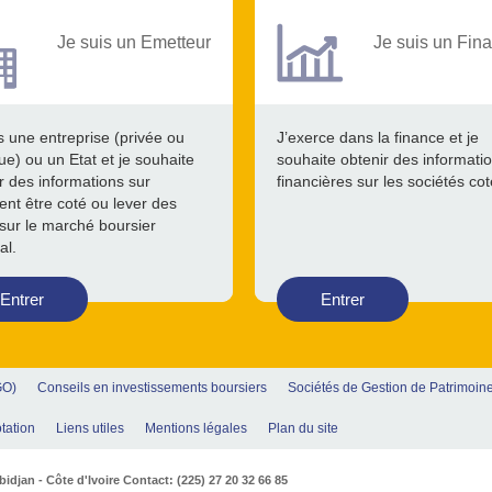
Je suis un Emetteur
Je suis un Fina
s une entreprise (privée ou
J’exerce dans la finance et je
ue) ou un Etat et je souhaite
souhaite obtenir des informati
r des informations sur
financières sur les sociétés co
nt être coté ou lever des
sur le marché boursier
al.
Entrer
Entrer
GO)
Conseils en investissements boursiers
Sociétés de Gestion de Patrimoin
tation
Liens utiles
Mentions légales
Plan du site
djan - Côte d'Ivoire Contact: (225) 27 20 32 66 85