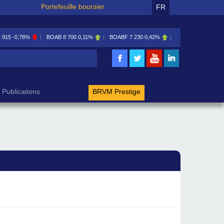
Portefeuille boursier
FR
1 915
-0,78%
BOAB
8 700
0,11%
BOABF
7 230
0,42%
BOAC
11 600
0,00
rche
Publications
BRVM Prestige