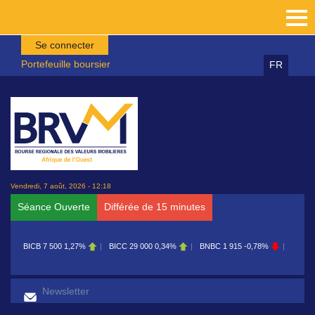
Aller au contenu principal
Se connecter
Portefeuille boursier
FR
Vendredi, 7 août, 2026 - 12:18
Séance Ouverte
Différée de 15 minutes
BICB
7 500
1,27%
BICC
29 000
0,34%
BNBC
1 915
-0,78%
BOAB