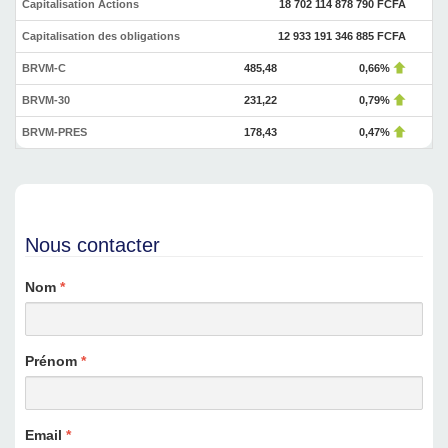
Capitalisation Actions
18 702 114 878 790 FCFA
Capitalisation des obligations
12 933 191 346 885 FCFA
BRVM-C
485,48
0,66%
BRVM-30
231,22
0,79%
BRVM-PRES
178,43
0,47%
Nous contacter
Nom
*
Prénom
*
Email
*