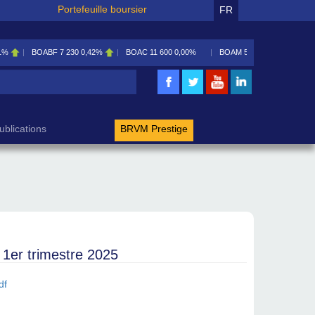
Portefeuille boursier
FR
1%
BOABF
7 230
0,42%
BOAC
11 600
0,00%
BOAM
5 585
0,09%
rche
ublications
BRVM Prestige
1er trimestre 2025
df