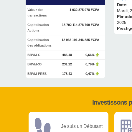
Date:
Valeur des
1 032 875 978 FCFA
Mardi, 2
transactions
Périod
2025
Capitalisation
18 702 114 878 790 FCFA
Prestig
Actions
Capitalisation
12 933 191 346 885 FCFA
des obligations
BRVM-C
485,48
0,66%
BRVM-30
231,22
0,79%
BRVM-PRES
178,43
0,47%
Investissons 
Je suis un Débutant