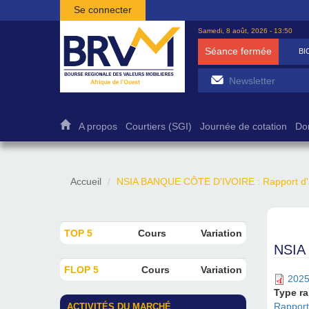
Aller au contenu principal
Se connecter
Samedi, 8 août, 2026 - 13:50
Séance fermée
BI
A propos
Courtiers (SGI)
Journée de cotation
Do
Accueil
NSIA BANQUE CÔTE D'IVOIRE : Rapport d'ac
TOP 5
Cours
Variation
NSIA 
FLOP 5
Cours
Variation
2025
Type r
Rapports
ACTIVITÉS DU MARCHÉ