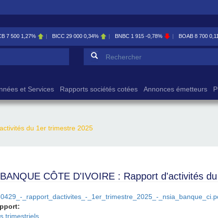
CB
7 500
1,27%
BICC
29 000
0,34%
BNBC
1 915
-0,78%
BOAB
8 700
0,1
Formulaire de reche
Rechercher
nnées et Services
Rapports sociétés cotées
Annonces émetteurs
P
tivités du 1er trimestre 2025
BANQUE CÔTE D'IVOIRE : Rapport d'activités du 
0429_-_rapport_dactivites_-_1er_trimestre_2025_-_nsia_banque_ci.p
apport:
 trimestriels