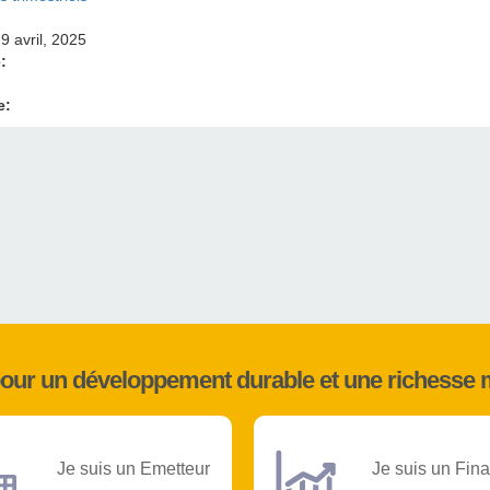
9 avril, 2025
e:
e:
pour un développement durable et une richesse 
Je suis un Emetteur
Je suis un Fina