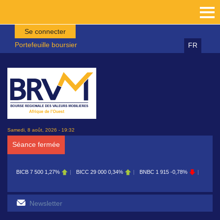
Aller au contenu principal
Se connecter
Portefeuille boursier
FR
Samedi, 8 août, 2026 - 19:32
Séance fermée
BICB
7 500
1,27%
BICC
29 000
0,34%
BNBC
1 915
-0,78%
BOAB
8 70