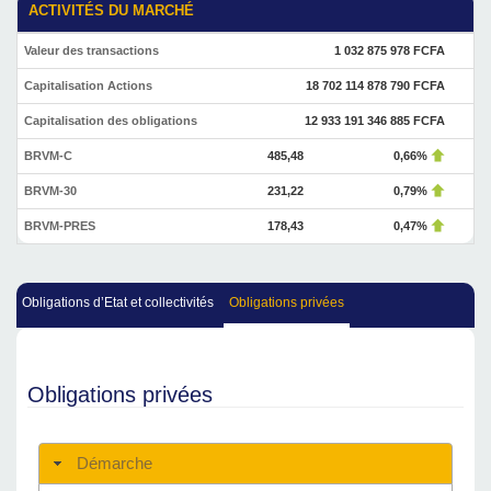
ACTIVITÉS DU MARCHÉ
Valeur des transactions
1 032 875 978 FCFA
Capitalisation Actions
18 702 114 878 790 FCFA
Capitalisation des obligations
12 933 191 346 885 FCFA
BRVM-C
485,48
0,66%
BRVM-30
231,22
0,79%
BRVM-PRES
178,43
0,47%
Obligations d’Etat et collectivités
Obligations privées
Obligations privées
Démarche