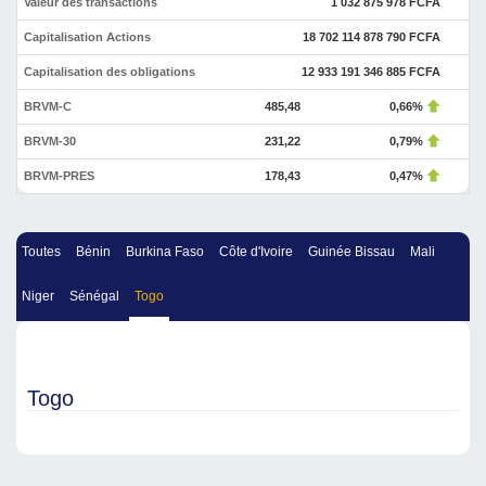
Valeur des transactions
1 032 875 978 FCFA
Capitalisation Actions
18 702 114 878 790 FCFA
Capitalisation des obligations
12 933 191 346 885 FCFA
BRVM-C
485,48
0,66%
BRVM-30
231,22
0,79%
BRVM-PRES
178,43
0,47%
Toutes
Bénin
Burkina Faso
Côte d'Ivoire
Guinée Bissau
Mali
Niger
Sénégal
Togo
Togo