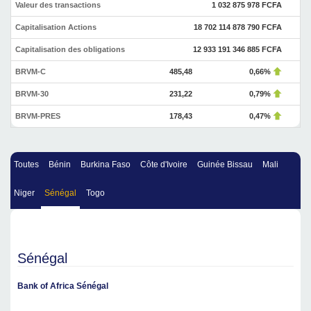
Valeur des transactions
1 032 875 978 FCFA
Capitalisation Actions
18 702 114 878 790 FCFA
Capitalisation des obligations
12 933 191 346 885 FCFA
BRVM-C
485,48
0,66%
BRVM-30
231,22
0,79%
BRVM-PRES
178,43
0,47%
Toutes
Bénin
Burkina Faso
Côte d'Ivoire
Guinée Bissau
Mali
Niger
Sénégal
Togo
Sénégal
Bank of Africa Sénégal