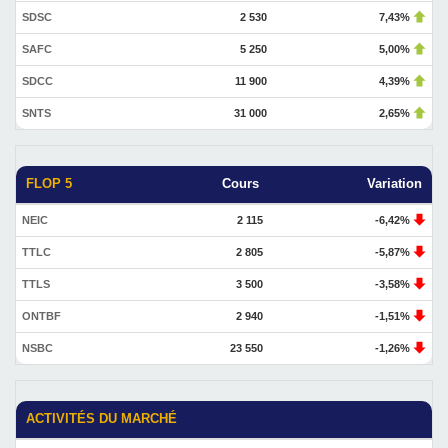
SDSC
2 530
7,43%
SAFC
5 250
5,00%
SDCC
11 900
4,39%
SNTS
31 000
2,65%
FLOP 5
Cours
Variation
NEIC
2 115
-6,42%
TTLC
2 805
-5,87%
TTLS
3 500
-3,58%
ONTBF
2 940
-1,51%
NSBC
23 550
-1,26%
ACTIVITÉS DU MARCHÉ