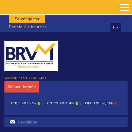
Aller au contenu principal
Se connecter
Portefeuille boursier
FR
Vendredi, 7 août, 2026 - 04:14
Séance fermée
BICC
29 000
0,34%
BNBC
1 915
-0,78%
BOAB
8 700
0,11%
BOAB