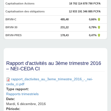
Capitalisation Actions
18 702 114 878 790 FCFA
Capitalisation des obligations
12 933 191 346 885 FCFA
BRVM-C
485,48
0,66%
BRVM-30
231,22
0,79%
BRVM-PRES
178,43
0,47%
Rapport d’activités au 3ème trimestre 2016
– NEI-CEDA CI
rapport_dactivites_au_3eme_trimestre_2016_-_nei-
ceda_ci.pdf
Type rapport:
Rapports trimestriels
Date:
Mardi, 6 décembre, 2016
Période: