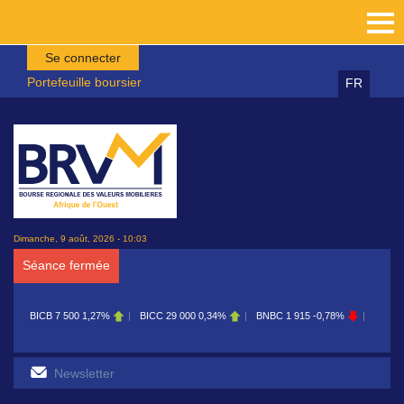
Aller au contenu principal
Se connecter
Portefeuille boursier
FR
Dimanche, 9 août, 2026 - 10:03
Séance fermée
BICB
7 500
1,27%
BICC
29 000
0,34%
BNBC
1 915
-0,78%
BOAB