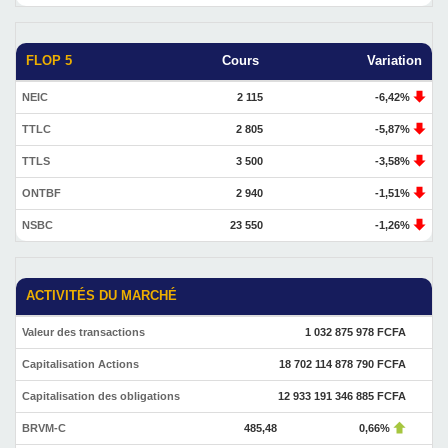
FLOP 5
Cours
Variation
NEIC
2 115
-6,42%
TTLC
2 805
-5,87%
TTLS
3 500
-3,58%
ONTBF
2 940
-1,51%
NSBC
23 550
-1,26%
ACTIVITÉS DU MARCHÉ
Valeur des transactions
1 032 875 978 FCFA
Capitalisation Actions
18 702 114 878 790 FCFA
Capitalisation des obligations
12 933 191 346 885 FCFA
BRVM-C
485,48
0,66%