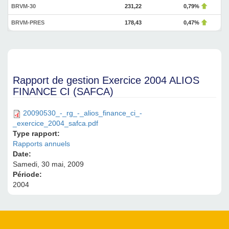
BRVM-30
231,22
0,79%
BRVM-PRES
178,43
0,47%
Rapport de gestion Exercice 2004 ALIOS
FINANCE CI (SAFCA)
20090530_-_rg_-_alios_finance_ci_-
_exercice_2004_safca.pdf
Type rapport:
Rapports annuels
Date:
Samedi, 30 mai, 2009
Période:
2004