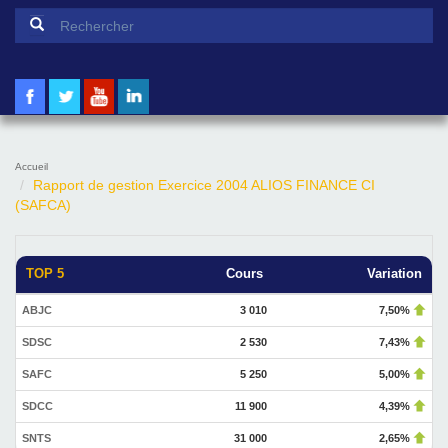
Formulaire de recherche
Rechercher
Accueil
Rapport de gestion Exercice 2004 ALIOS FINANCE CI
(SAFCA)
TOP 5
Cours
Variation
ABJC
3 010
7,50%
SDSC
2 530
7,43%
SAFC
5 250
5,00%
SDCC
11 900
4,39%
SNTS
31 000
2,65%