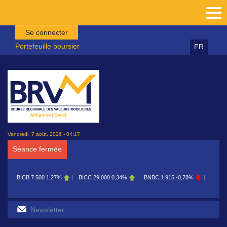
Aller au contenu principal
Se connecter
Portefeuille boursier
FR
Vendredi, 7 août, 2026 - 04:17
Séance fermée
BICB
7 500
1,27%
BICC
29 000
0,34%
BNBC
1 915
-0,78%
BOAB