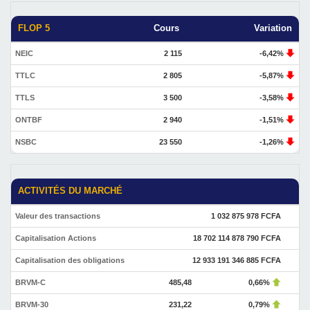
FLOP 5
Cours
Variation
NEIC
2 115
-6,42%
TTLC
2 805
-5,87%
TTLS
3 500
-3,58%
ONTBF
2 940
-1,51%
NSBC
23 550
-1,26%
ACTIVITÉS DU MARCHÉ
Valeur des transactions
1 032 875 978 FCFA
Capitalisation Actions
18 702 114 878 790 FCFA
Capitalisation des obligations
12 933 191 346 885 FCFA
BRVM-C
485,48
0,66%
BRVM-30
231,22
0,79%