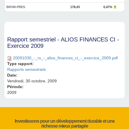
BRVM-PRES
178,43
0,47%
Rapport semestriel - ALIOS FINANCES CI -
Exercice 2009
20091030_-_rs_-_alios_finances_ci_-_exercice_2009.pdf
Type rapport:
Rapports semestriels
Date:
Vendredi, 30 octobre, 2009
Période:
2009
Investissons pour un développement durable et une
richesse mieux partagée