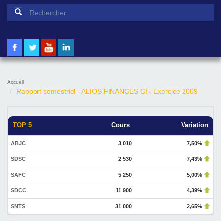
Formulaire de recherche
Rechercher
Accueil
Rapport semestriel - ALIOS FINANCES CI - Exercice 2009
TOP 5
Cours
Variation
ABJC
3 010
7,50%
SDSC
2 530
7,43%
SAFC
5 250
5,00%
SDCC
11 900
4,39%
SNTS
31 000
2,65%