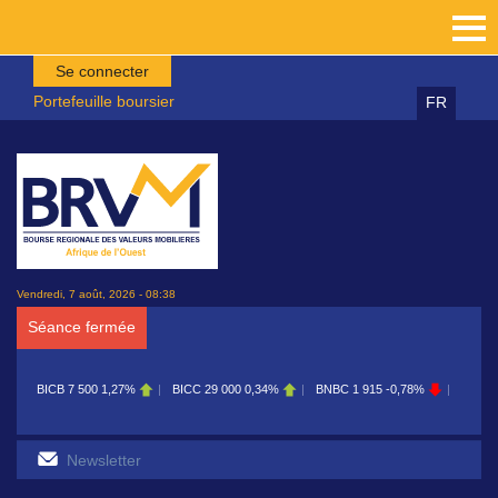
Aller au contenu principal
Se connecter
Portefeuille boursier
FR
Vendredi, 7 août, 2026 - 08:38
Séance fermée
BICB
7 500
1,27%
BICC
29 000
0,34%
BNBC
1 915
-0,78%
BOAB