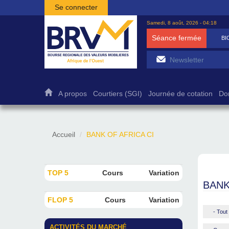
Aller au contenu principal
Se connecter
Samedi, 8 août, 2026 - 04:18
Séance fermée
BI
A propos
Courtiers (SGI)
Journée de cotation
Do
Accueil
BANK OF AFRICA CI
TOP 5
Cours
Variation
BANK
FLOP 5
Cours
Variation
- Tout 
ACTIVITÉS DU MARCHÉ