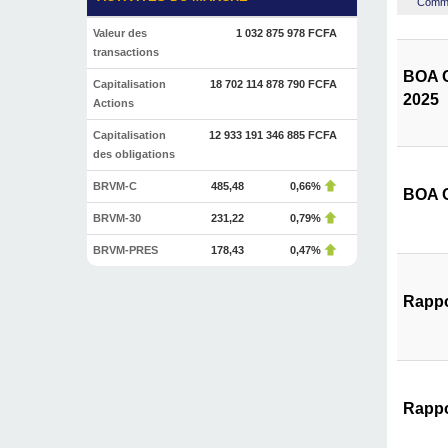
Commen
Valeur des
1 032 875 978 FCFA
transactions
BOA C
Capitalisation
18 702 114 878 790 FCFA
2025
Actions
Capitalisation
12 933 191 346 885 FCFA
des obligations
BRVM-C
485,48
0,66%
BOA C
BRVM-30
231,22
0,79%
BRVM-PRES
178,43
0,47%
Rappo
Rappo