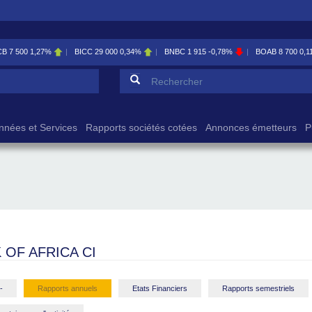
CB
7 500
1,27%
BICC
29 000
0,34%
BNBC
1 915
-0,78%
BOAB
8 700
0,1
Formulaire de reche
Rechercher
nnées et Services
Rapports sociétés cotées
Annonces émetteurs
P
 OF AFRICA CI
-
Rapports annuels
Etats Financiers
Rapports semestriels