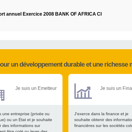
rt annuel Exercice 2008 BANK OF AFRICA CI
pour un développement durable et une richesse 
Je suis un Emetteur
Je suis un Fina
s une entreprise (privée ou
J’exerce dans la finance et je
ue) ou un Etat et je souhaite
souhaite obtenir des informati
r des informations sur
financières sur les sociétés co
nt être coté ou lever des