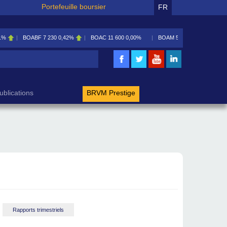
Portefeuille boursier
FR
1%
BOABF
7 230
0,42%
BOAC
11 600
0,00%
BOAM
5 585
0,09%
rche
ublications
BRVM Prestige
Rapports trimestriels