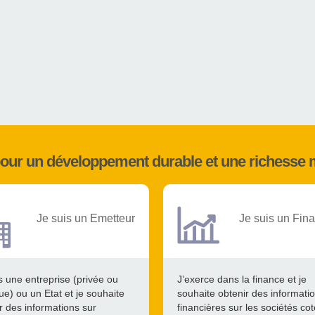
pour un développement durable et une richesse 
Je suis un Emetteur
Je suis un Fina
s une entreprise (privée ou
J’exerce dans la finance et je
ue) ou un Etat et je souhaite
souhaite obtenir des informati
r des informations sur
financières sur les sociétés co