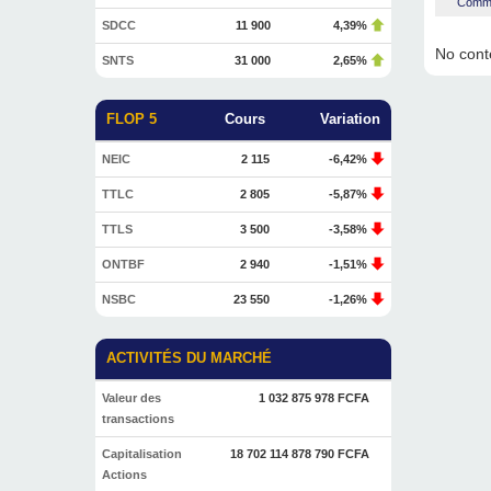
Commen
SDCC
11 900
4,39%
No conte
SNTS
31 000
2,65%
FLOP 5
Cours
Variation
NEIC
2 115
-6,42%
TTLC
2 805
-5,87%
TTLS
3 500
-3,58%
ONTBF
2 940
-1,51%
NSBC
23 550
-1,26%
ACTIVITÉS DU MARCHÉ
Valeur des
1 032 875 978 FCFA
transactions
Capitalisation
18 702 114 878 790 FCFA
Actions