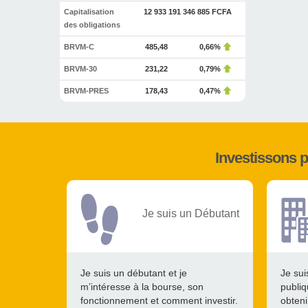
Capitalisation
12 933 191 346 885 FCFA
des obligations
BRVM-C
485,48
0,66%
BRVM-30
231,22
0,79%
BRVM-PRES
178,43
0,47%
Investissons 
Je suis un Débutant
Je suis un débutant et je
Je sui
m’intéresse à la bourse, son
publiq
fonctionnement et comment investir.
obteni