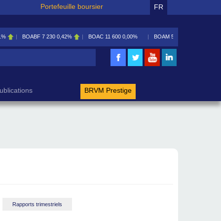
Portefeuille boursier
FR
1%
BOABF
7 230
0,42%
BOAC
11 600
0,00%
BOAM
5 585
0,09%
rche
ublications
BRVM Prestige
Rapports trimestriels