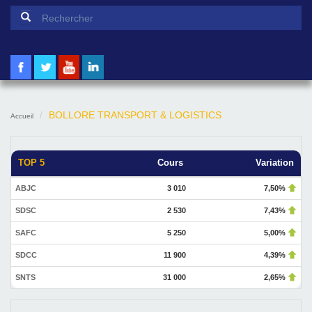
Formulaire de recherche
Rechercher
BOLLORE TRANSPORT & LOGISTICS
Accueil
TOP 5
Cours
Variation
ABJC
3 010
7,50%
SDSC
2 530
7,43%
SAFC
5 250
5,00%
SDCC
11 900
4,39%
SNTS
31 000
2,65%