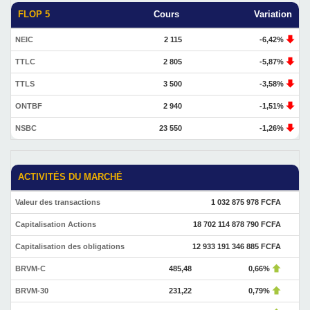
FLOP 5
Cours
Variation
NEIC
2 115
-6,42%
TTLC
2 805
-5,87%
TTLS
3 500
-3,58%
ONTBF
2 940
-1,51%
NSBC
23 550
-1,26%
ACTIVITÉS DU MARCHÉ
Valeur des transactions
1 032 875 978 FCFA
Capitalisation Actions
18 702 114 878 790 FCFA
Capitalisation des obligations
12 933 191 346 885 FCFA
BRVM-C
485,48
0,66%
BRVM-30
231,22
0,79%