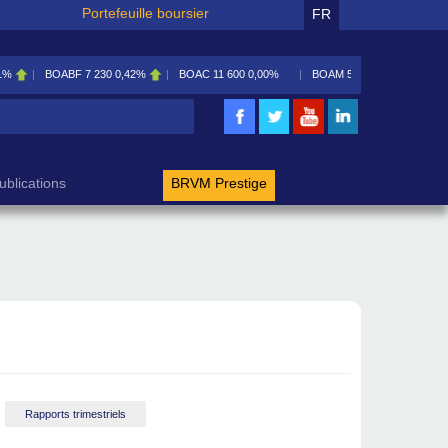
Portefeuille boursier
FR
BOABF
7 230
0,42%
BOAC
11 600
0,00%
BOAM
5 585
0,09%
BOAN
rche
ublications
BRVM Prestige
Rapports trimestriels