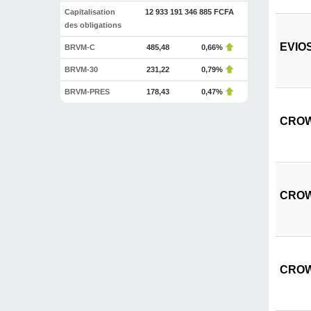
Capitalisation
12 933 191 346 885 FCFA
des obligations
EVIOS
BRVM-C
485,48
0,66%
BRVM-30
231,22
0,79%
BRVM-PRES
178,43
0,47%
CROWN
CROWN
CROWN