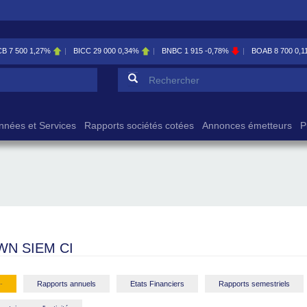
00
1,27%
BICC
29 000
0,34%
BNBC
1 915
-0,78%
BOAB
8 700
0,11%
Formulaire de reche
Rechercher
nnées et Services
Rapports sociétés cotées
Annonces émetteurs
P
N SIEM CI
-
Rapports annuels
Etats Financiers
Rapports semestriels