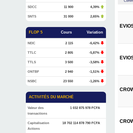
Commen
SDCC
11 900
4,39%
SNTS
31 000
2,65%
EVIOS
FLOP 5
Cours
Variation
NEIC
2 115
-6,42%
TTLC
2 805
-5,87%
EVIOS
TTLS
3 500
-3,58%
ONTBF
2 940
-1,51%
NSBC
23 550
-1,26%
CROWN
ACTIVITÉS DU MARCHÉ
Valeur des
1 032 875 978 FCFA
transactions
CROWN
Capitalisation
18 702 114 878 790 FCFA
Actions