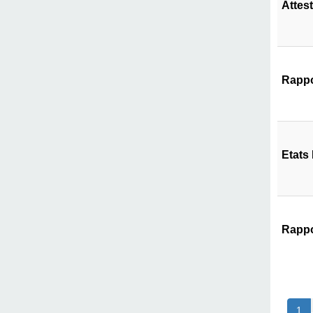
Attes
Rappo
Etats
Rappo
1