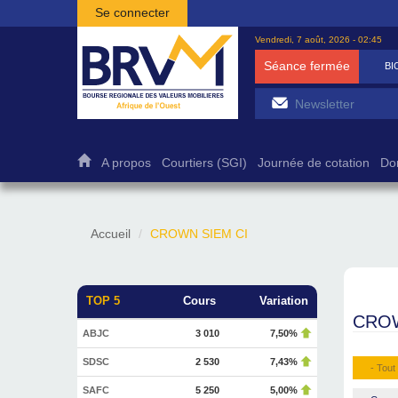
Aller au contenu principal
Se connecter
Vendredi, 7 août, 2026 - 02:45
Séance fermée
BICB
7 5
A propos
Courtiers (SGI)
Journée de cotation
Do
Accueil
CROWN SIEM CI
TOP 5
Cours
Variation
CROW
ABJC
3 010
7,50%
SDSC
2 530
7,43%
- Tout 
SAFC
5 250
5,00%