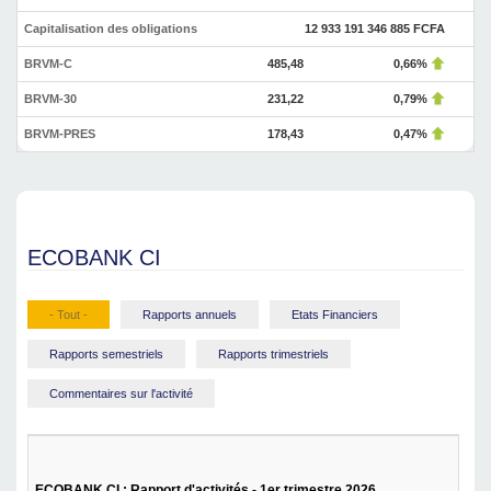
Capitalisation des obligations
12 933 191 346 885 FCFA
BRVM-C
485,48
0,66%
BRVM-30
231,22
0,79%
BRVM-PRES
178,43
0,47%
ECOBANK CI
- Tout -
Rapports annuels
Etats Financiers
Rapports semestriels
Rapports trimestriels
Commentaires sur l'activité
ECOBANK CI : Rapport d'activités - 1er trimestre 2026