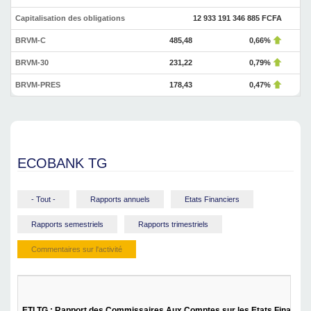
Capitalisation des obligations
12 933 191 346 885 FCFA
BRVM-C
485,48
0,66%
BRVM-30
231,22
0,79%
BRVM-PRES
178,43
0,47%
ECOBANK TG
- Tout -
Rapports annuels
Etats Financiers
Rapports semestriels
Rapports trimestriels
Commentaires sur l'activité
ETI TG : Rapport des Commissaires Aux Comptes sur les Etats Financier