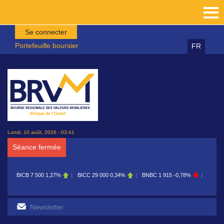
Aller au contenu principal
Se connecter
Portefeuille boursier
FR
Lundi, 10 août, 2026 - 03:41
Séance fermée
BICB
7 500
1,27%
BICC
29 000
0,34%
BNBC
1 915
-0,78%
BOAB