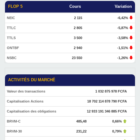
FLOP 5
Cours
Variation
NEIC
2 115
-6,42%
TTLC
2 805
-5,87%
TTLS
3 500
-3,58%
ONTBF
2 940
-1,51%
NSBC
23 550
-1,26%
ACTIVITÉS DU MARCHÉ
Valeur des transactions
1 032 875 978 FCFA
Capitalisation Actions
18 702 114 878 790 FCFA
Capitalisation des obligations
12 933 191 346 885 FCFA
BRVM-C
485,48
0,66%
BRVM-30
231,22
0,79%