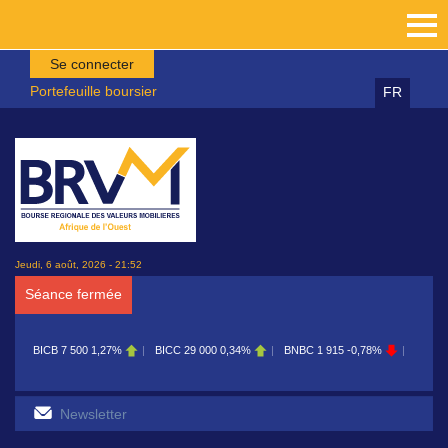
Aller au contenu principal
Se connecter
Portefeuille boursier
FR
Jeudi, 6 août, 2026 - 21:52
Séance fermée
BICB
7 500
1,27%
BICC
29 000
0,34%
BNBC
1 915
-0,78%
BOAB