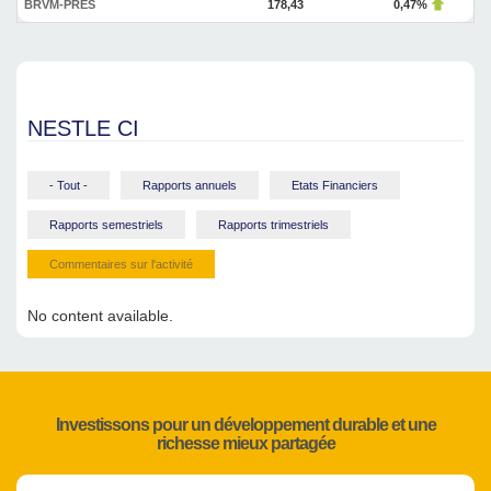
BRVM-PRES
178,43
0,47%
NESTLE CI
- Tout -
Rapports annuels
Etats Financiers
Rapports semestriels
Rapports trimestriels
Commentaires sur l'activité
No content available.
Investissons pour un développement durable et une
richesse mieux partagée