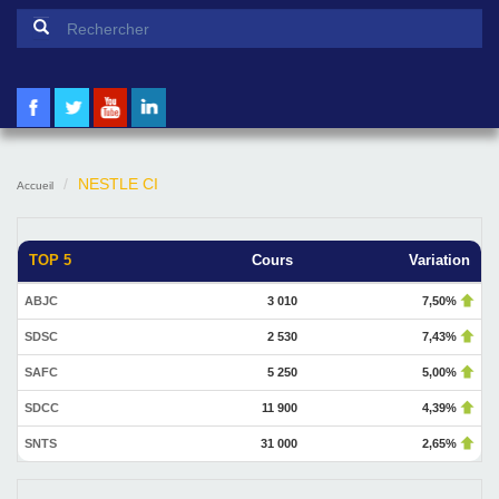
Formulaire de recherche
Rechercher
NESTLE CI
Accueil
TOP 5
Cours
Variation
ABJC
3 010
7,50%
SDSC
2 530
7,43%
SAFC
5 250
5,00%
SDCC
11 900
4,39%
SNTS
31 000
2,65%