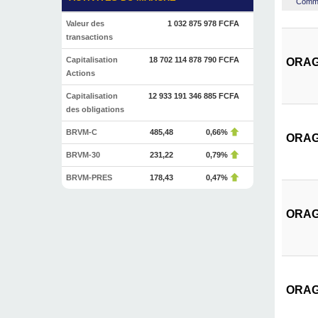
Commen
Valeur des
1 032 875 978 FCFA
transactions
Capitalisation
18 702 114 878 790 FCFA
ORAGR
Actions
Capitalisation
12 933 191 346 885 FCFA
des obligations
BRVM-C
485,48
0,66%
ORAGR
BRVM-30
231,22
0,79%
BRVM-PRES
178,43
0,47%
ORAGR
ORAGR