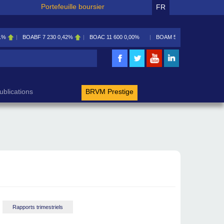
Portefeuille boursier
FR
1%
BOABF
7 230
0,42%
BOAC
11 600
0,00%
BOAM
5 585
0,09%
rche
ublications
BRVM Prestige
Rapports trimestriels