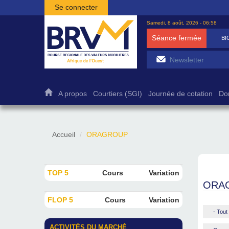
Aller au contenu principal
Se connecter
Samedi, 8 août, 2026 - 06:58
Séance fermée
BI
A propos
Courtiers (SGI)
Journée de cotation
Do
Accueil
ORAGROUP
TOP 5
Cours
Variation
ORA
FLOP 5
Cours
Variation
- Tout 
ACTIVITÉS DU MARCHÉ