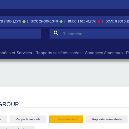
CB
7 500
1,27%
BICC
29 000
0,34%
BNBC
1 915
-0,78%
BOAB
8 700
0,1
Formulaire de reche
Rechercher
nnées et Services
Rapports sociétés cotées
Annonces émetteurs
P
GROUP
-
Rapports annuels
Etats Financiers
Rapports semestriels