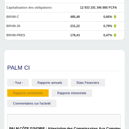
Capitalisation des obligations
12 933 191 346 885 FCFA
BRVM-C
485,48
0,66%
BRVM-30
231,22
0,79%
BRVM-PRES
178,43
0,47%
PALM CI
- Tout -
Rapports annuels
Etats Financiers
Rapports semestriels
Rapports trimestriels
Commentaires sur l'activité
PALM CÔTE D'IVOIRE : Attestation des Commissaires Aux Comptes et Rap