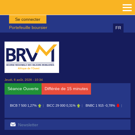
Aller au contenu principal
Se connecter
Portefeuille boursier
FR
Jeudi, 6 août, 2026 - 10:34
Séance Ouverte
Différée de 15 minutes
BICC
29 000
0,31%
BNBC
1 915
-0,78%
BOAB
8 700
0,00%
BOABF