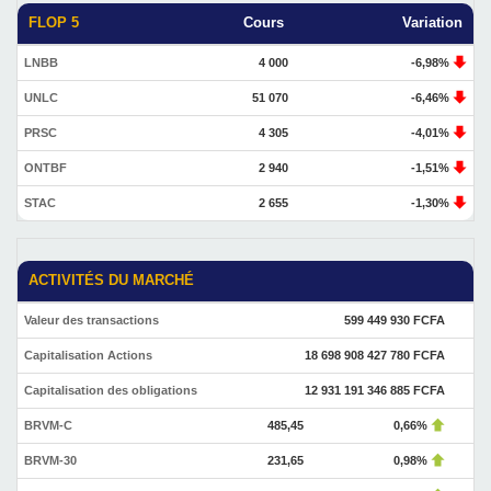
FLOP 5
Cours
Variation
LNBB
4 000
-6,98%
UNLC
51 070
-6,46%
PRSC
4 305
-4,01%
ONTBF
2 940
-1,51%
STAC
2 655
-1,30%
ACTIVITÉS DU MARCHÉ
Valeur des transactions
599 449 930 FCFA
Capitalisation Actions
18 698 908 427 780 FCFA
Capitalisation des obligations
12 931 191 346 885 FCFA
BRVM-C
485,45
0,66%
BRVM-30
231,65
0,98%