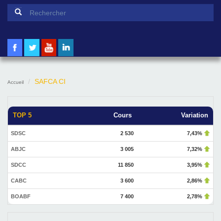
Formulaire de recherche
Rechercher
SAFCA CI
Accueil
TOP 5
Cours
Variation
SDSC
2 530
7,43%
ABJC
3 005
7,32%
SDCC
11 850
3,95%
CABC
3 600
2,86%
BOABF
7 400
2,78%