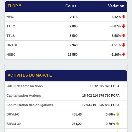
FLOP 5
Cours
Variation
NEIC
2 115
-6,42%
TTLC
2 805
-5,87%
TTLS
3 500
-3,58%
ONTBF
2 940
-1,51%
NSBC
23 550
-1,26%
ACTIVITÉS DU MARCHÉ
Valeur des transactions
1 032 875 978 FCFA
Capitalisation Actions
18 702 114 878 790 FCFA
Capitalisation des obligations
12 933 191 346 885 FCFA
BRVM-C
485,48
0,66%
BRVM-30
231,22
0,79%