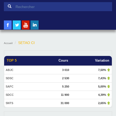
Formulaire de recherche
Rechercher
SETAO CI
Accueil
TOP 5
Cours
Variation
ABJC
3 010
7,50%
SDSC
2 530
7,43%
SAFC
5 250
5,00%
SDCC
11 900
4,39%
SNTS
31 000
2,65%