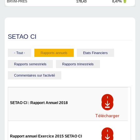
BRVM-PRES
178,43
0,47%
SETAO CI
- Tout -
Rapports annuels
Etats Financiers
Rapports semestriels
Rapports trimestriels
Commentaires sur l'activité
SETAO CI : Rapport Annuel 2018
Télécharger
Rapport annuel Exercice 2015 SETAO CI