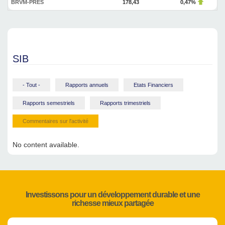
BRVM-PRES
178,43
0,47%
SIB
- Tout -
Rapports annuels
Etats Financiers
Rapports semestriels
Rapports trimestriels
Commentaires sur l'activité
No content available.
Investissons pour un développement durable et une
richesse mieux partagée