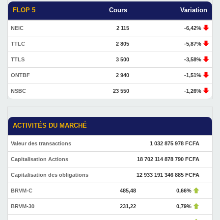
FLOP 5
Cours
Variation
NEIC
2 115
-6,42%
TTLC
2 805
-5,87%
TTLS
3 500
-3,58%
ONTBF
2 940
-1,51%
NSBC
23 550
-1,26%
ACTIVITÉS DU MARCHÉ
Valeur des transactions
1 032 875 978 FCFA
Capitalisation Actions
18 702 114 878 790 FCFA
Capitalisation des obligations
12 933 191 346 885 FCFA
BRVM-C
485,48
0,66%
BRVM-30
231,22
0,79%