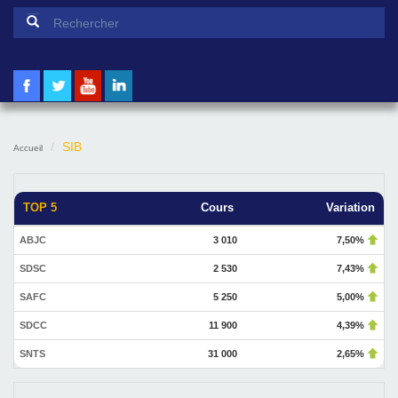
Formulaire de recherche
Rechercher
SIB
Accueil
TOP 5
Cours
Variation
ABJC
3 010
7,50%
SDSC
2 530
7,43%
SAFC
5 250
5,00%
SDCC
11 900
4,39%
SNTS
31 000
2,65%