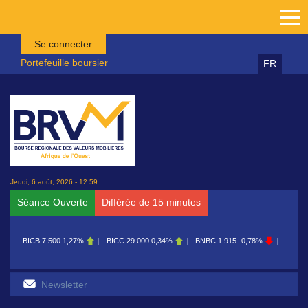
Aller au contenu principal
Se connecter
Portefeuille boursier
FR
Jeudi, 6 août, 2026 - 12:59
Séance Ouverte
Différée de 15 minutes
BICB
7 500
1,27%
BICC
29 000
0,34%
BNBC
1 915
-0,78%
BOAB